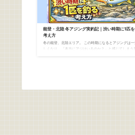
能登・北陸 冬アジング実釣記｜渋い時期に1匹
考え方
冬の能登、北陸エリア。 この時期になるとアジングは一
しくなり、「本当にアジはいるのか？」と感じてしまう
えてきます。 風は冷たく、潮も緩みがち秋のように簡単
が出ることはほとんどありません。 それでも条件をよく
と、渋い中でもアジが口を使うタイミングや場所は確か
します。 冬のアジは朝イチのコンビニの店員くらいノリ
です… そんな中で、冬のアジングは数を釣る釣りではなく
匹をどうやって手にするかを考える釣り。 今回の釣行で
んな厳しい状況の中で渋い時期に1匹を釣るために意識 ...