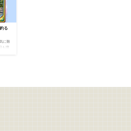
を釣る
気に難
日も増
に反応
見る
に存在
が悪い
、 1
は、そ