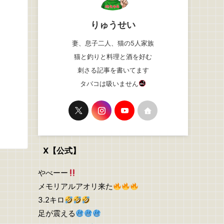
りゅうせい
妻、息子二人、猫の5人家族
猫と釣りと料理と酒を好む
刺さる記事を書いてます
タバコは吸いません
X【公式】
やべーー
メモリアルアオリ来た
3.2キロ
足が震える