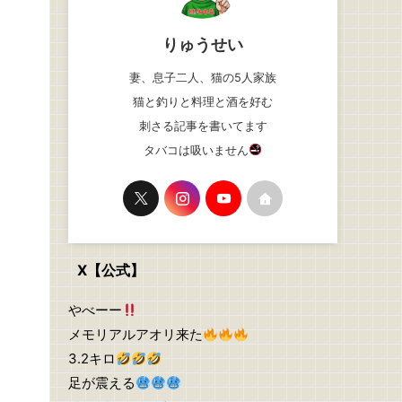
りゅうせい
妻、息子二人、猫の5人家族
猫と釣りと料理と酒を好む
刺さる記事を書いてます
タバコは吸いません
X【公式】
やべーー
メモリアルアオリ来た
3.2キロ
足が震える