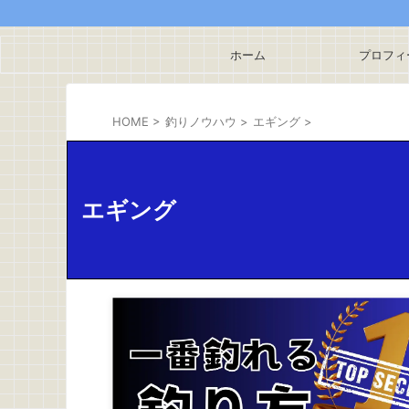
ホーム
プロフィ
HOME
>
釣りノウハウ
>
エギング
>
エギング