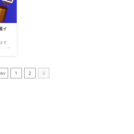
親イ
てます
ショア
を釣っ
わいま
を釣る
rev
1
2
3
 1キ
ありま
しいの