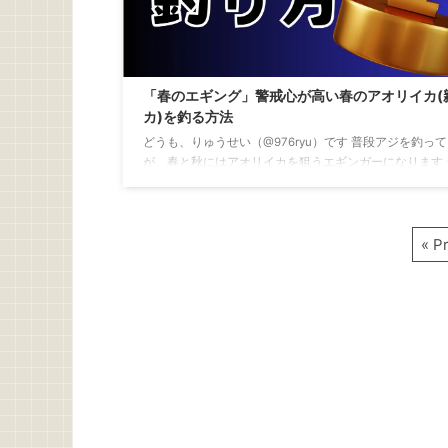
「春のエギング」警戒心が高い春のアオリイカ(
カ)を釣る方法
どうも、りゅうせい（@976ryu）です 普段アジを釣っ
が、春と秋にはアオリイカを狙うエギンガーになります 
から狙う釣りもので難易度が高いということと「親イカ
たぞ」というステータスが欲しいとするエギンガーで賑
す 北陸の春の親イカ祭りですね アオリイカエギング 数
« P
なら秋 大型を狙うなら春 春は釣れたら1キロを超えてくる
ロを超える大型のアオリイカを釣るエギングには浪漫が
すよね
晩秋の500ｇのイカでも引きごたえがあって楽
に、1キロを超えてくるとあの独特なイカの ...