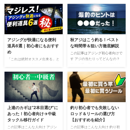
アジングが快適になる便利
秋アジはこう釣る！ベスト
道具6選｜初心者にもおすす
な時間帯＆狙い方徹底解説
め
この記事はアジング初心者向けで
す アジの当たりってどんなの？
「これは絶対オススメ出来る」と
アジの誘い方は？ アジングはど
いうものだけをPICKUPします 知
んなタックルが釣れやすい？ さ
らない人が名刺交換の声をかけて
すがに10月に入ると寒くなりま
くるくらい怪しいかも知れません
したね 天候が安定せず行きたい
が怪しいと思ったら流し読みでオ
ポイントの風が微妙なためエギン
ネシャス マジレス！オススメ出
グを一旦お休みしてアジングに行
来る釣り道具6選 鯵道5G-622Ｌ
ってきました 海水温も徐々にで
TFLエステル(アジング用エステ
はありますが、少しずつ下がって
ルライン) TORRAS防水スマホケ
上達のカギは“2本目選び”に
釣り初心者でも失敗しない
きました ここ最近はエギングの
ース ハピソン首掛け型チェスト
あった！初心者向け→中級
ロッド＆リールの選び方
ことを記事に書いてましたが、ラ
ライト(充電式) イージス防水防寒
タックル移行ガイド
【おすすめを紹介】
イトゲーマーである私の二本目の
スーツ アニサキスライト(電池式)
この記事はこんな人向け アジン
この記事はこんな人向け 釣り初
主軸であるアジングに触れたいと
実績と信頼性 鯵道5G-622Ｌ 鯵道