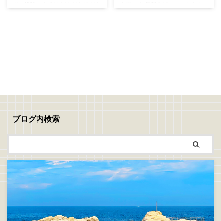
グの経験はあるけどまだ自信がな
心者の人 何買えばいいのかわか
思います アジングのリグもエギ
5G-622Ｌ 鯵道5G AD5-
い方 エントリーモデルから卒業
らない 出来れば竿1本で色々な魚
ングと同じくとてもシンプルで簡
S622L/AJI は、メジャークラフト
したい方 これからライトゲーム
を釣りたい なるべくコストは抑
単です こちら ロッド(竿) ...
公式サ ...
に拘りたい方 どうも、りゅうせ
えたい 初心者さんにオススメの
い（@976ryu）です 今日はアジ
釣りやすい季節 夏から秋にかけ
ングに慣れてきた初心者さんが
ては釣れる魚種が増えてきます
「二本目」のロッド＆リールを買
「釣りを始めたい方」には一番の
うとしたら… こちらをテーマに書
時期といえるでしょう その理由
いていこうと思います！ 中級ア
は！ 一年を通して一番魚が釣れ
ジングロッドを選ぶなら エント
やすい季節 やはり魚が釣れる時
リーモデルでも充分にアジングは
期から始めるのがBESTです オス
出来ますが、丈夫なエントリーモ
スメ魚種、その①⇒キス 初心者
ブログ内検索
デルではわからない当たりがあり
さんには「キス」がオススメです
ます エントリーモデルでは感じ
簡単に釣れますし、持ち帰って料
取れない繊細な当たり… アジの当
理しても美味しいし 「キス」は
たりを今までよりももっ ...
夏の人気のターゲットと ...