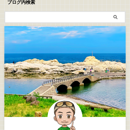
ブログ内検索
夏になって水温が上昇すると、シ
ーチカルコンタクトアジングの略
ョアから良型のアジを狙うのが難
式名称です 船でアジを釣るオフ
しくなってきます この時期に岸
ショアライトソルトゲームのこと
から釣れやすいのは、豆 ...
を言います おかっぱりのア ...