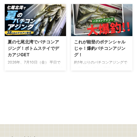
夏の七尾北湾でバチコンア
これが能登のポテンシャル
ジング！ボトムステイでデ
じゃ！爆釣バチコンアジン
カアジGET
グ！
2026年、7月10日（金） 平日で
約1年ぶりのバチコンアジングで
したが、バチコンアジングに急遽
す実は既に友人が調査してたので
参戦 友人から誘いがあったの
運が悪くなければ爆釣が確約され
は、釣行の2日ほど前 「平日やけ
た釣りです 先に言うと結果は…や
ど、バチコン行くけ～」 断る理
はり爆釣！！ パターンがありパ
由は微塵もありません。 バチコ
ターンを見つけるまではポツポツ
ンアジングとは？ バチコンアジ
でしたが、パターンにハマると入
ングとは、バーチカルコンタクト
れ食い状態になりました サイズ
アジングの略 決して、 「アジが
も尺越えばかりなので最高！めっ
バチバチ、コンコンと当たる釣
ちゃ強い引きで楽しめます おか
り」 という意味ではないです 船
っぱりアジングも楽しいけど、船
から仕掛けを縦方向に落とし、深
からのバチコンアジングも楽しい
い場所にいるアジを狙う釣り 初
です バチコンアジングとは？ バ