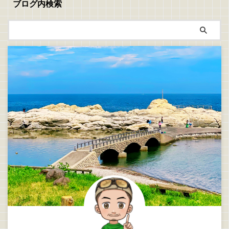
ブログ内検索
ない 滑る 身がぐちゃぐちゃにな
る 骨抜き道具はいろいろありま
すが、私が愛用していて断トツで
使いやすくコスパが高かったのが
これ 【商品 ...