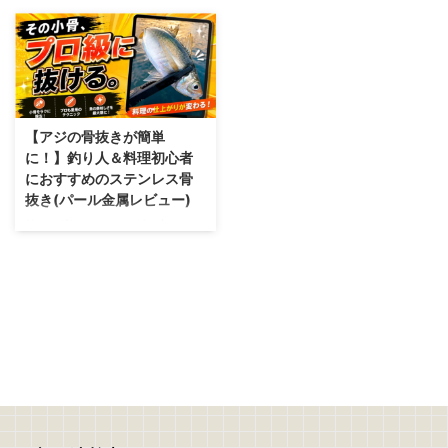
【アジの骨抜きが簡単
に！】釣り人＆料理初心者
におすすめのステンレス骨
抜き(パール金属レビュー)
釣って楽しいアジング、食べても
最高なアジ料理でも―― 血合い
骨の処理がめんどくさい… 骨がう
まくつかめない… 力を入れすぎて
身が崩れる 作業に時間がかかっ
て面倒くさい 最終的に身がボロ
ボロになってしまう… 実はこれ、
道具で全部解決できます パール
金属 ステンレス骨抜き ぶっちゃ
け言いますが、某100円ショップ
の骨抜きは役に立ちません(強度
の問題) 100均の骨抜き 力が入ら