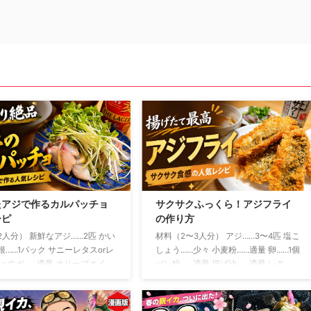
たアジで作るカルパッチョ
サクサクふっくら！アジフライ
シピ
の作り方
2人分） 新鮮なアジ……2匹 かい
材料（2〜3人分） アジ……3〜4匹 塩こ
根……1パック サニーレタスorレ
しょう……少々 小麦粉……適量 卵……1個
ミョウガ……適量 オリーブオイ
パン粉……適量 揚げ油……適量 レモ
さじ2 レモン汁……大さじ1 し
ン……お好みで ソースまたはタルタル
……小さじ1 塩……少々 粗びき黒
ソース……お好みで アジは三枚おろし
う……少々 おろしにんにく……少
にして、腹骨と小骨を取り除きます 開