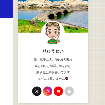
告
りゅうせい
妻、息子二人、猫の5人家族
猫と釣りと料理と酒を好む
刺さる記事を書いてます
タバコは吸いません