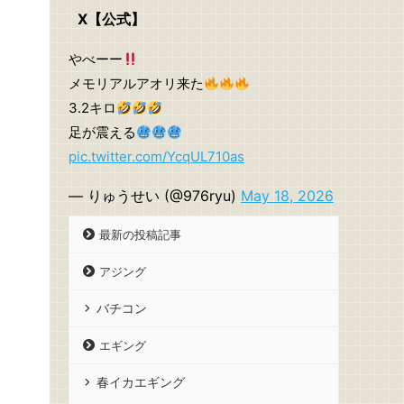
X【公式】
やべーー
メモリアルアオリ来た
3.2キロ
足が震える
pic.twitter.com/YcqUL710as
— りゅうせい (@976ryu)
May 18, 2026
最新の投稿記事
アジング
バチコン
エギング
春イカエギング