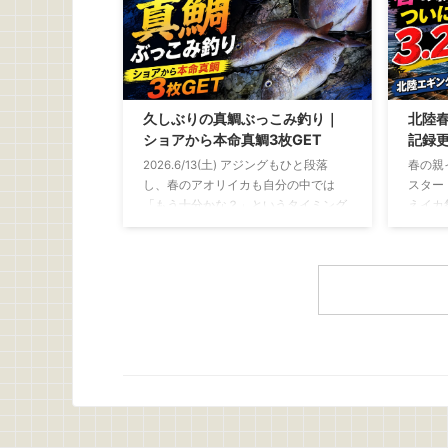
量 釣
バチコンアジングとは？ バチコンアジ
ったま
ングとは、バーチカルコンタクトアジ
のを使
ングの略 決して、 「アジがバチバ
付け 
チ、コンコンと当たる釣り」 という意
い骨を
味ではないです 船から仕掛けを縦方向
べやす
に落とし、深い場所にいるアジを狙う
久しぶりの真鯛ぶっこみ釣り｜
北陸春
ーレタ
釣り 初夏になって水温が上昇すると、
ショアから本命真鯛3枚GET
記録更
水にさら
ショアから良型のアジを狙うのが難し
2026.6/13(土) アジングもひと段落
春の親
くなってきます この時期に岸から釣れ
し、春のアオリイカも自分の中では
スター
やすいのは、豆 ...
「もう十分かな？」というタイミング
えイカ
例年なら、この時期からはちょい投げ
ずめに
でキスを狙ったり、友人の船に乗せて
春イカ
もらって年に1、2回ほどバチコンを楽
しんだりするフェーズ そんな中で、ふ
と思い出した釣りがあります 昔よく親
父と一緒にやっていた 「真鯛のぶっこ
み釣り」 最近はアジングやエギングな
ど、どちらかといえばライトで手返し
の良い釣りが中心でしたが、ぶっこみ
釣りにはぶっこみ釣りの面白さがあり
ますね 仕掛けを遠投して潮を見なが
ら、魚が入って ...