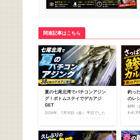
関連記事はこちら
夏の七尾北湾でバチコンアジン
釣っ
グ！ボトムステイでデカアジ
のレ
GET
材料（
われ大
2026年、7月10日（金） 平日でした
タス 
が、バチコンアジングに急遽参戦 友人
ル……大
から誘いがあったのは、釣行の2日ほ
ょうゆ
ど前 「平日やけど、バチコン行くけ
こしょ
～」 断る理由は微塵もありません。