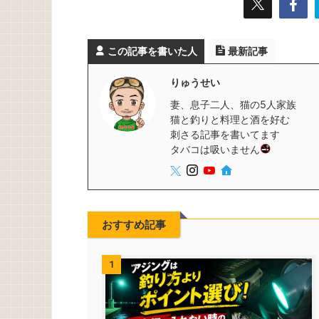
この記事を書いた人
最新記事
りゅうせい
妻、息子二人、猫の5人家族
猫と釣りと料理と酒を好む
刺さる記事を書いてます
タバコは吸いません
おすすめ記事
1