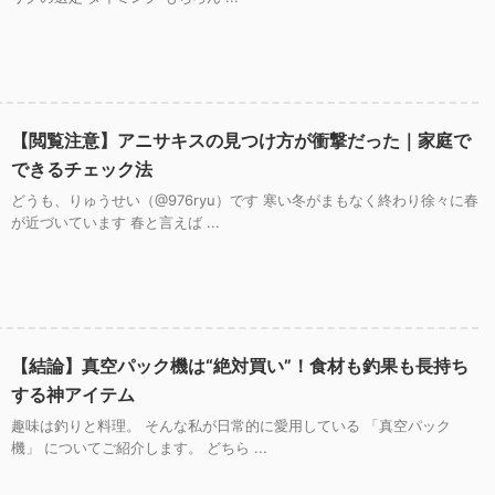
【閲覧注意】アニサキスの見つけ方が衝撃だった｜家庭で
できるチェック法
どうも、りゅうせい（@976ryu）です 寒い冬がまもなく終わり徐々に春
が近づいています 春と言えば ...
【結論】真空パック機は“絶対買い”！食材も釣果も長持ち
する神アイテム
趣味は釣りと料理。 そんな私が日常的に愛用している 「真空パック
機」 についてご紹介します。 どちら ...