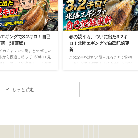
ったアジを使う場合は、鮮度を保
いた状態で揚げたい場合は、背開きや
ま持ち帰り生食できる状態のも
腹開きでも大丈夫 アジフライの作り方
います アジの下ごしらえと盛り
捌いたアジの両面に軽く塩を振り5分
アジは三枚におろし、腹骨と血合
ほど置きます 表面に出てきた水分をキ
取り除きます 皮を引いたら、食
ッチンペーパーで丁寧に拭き取ったら
い薄さのそぎ切りにします サニ
塩コショウを振ります 次に、 小麦粉
エギングで3.2キロ！自己
春の親イカ、ついに出た3.2キ
スを切るもしくは手でちぎり、
→ 溶き卵 → パン粉 の順番で衣を付け
新 （漫画版）
ロ！北陸エギングで自己記録更
したあと、しっかり水 ...
ます パン粉は強く押し付け ...
新
イカチャレンジ総まとめ 悔しい
トから夜通し粘って1.63キロ 見
この記事を読むと得られること 北陸春
祭り！ステイで連発モード 夕ま
エギングで大型アオリイカを狙うコツ
規格外の一撃！ついに3.2キロ
が分かる 潮、風、時間帯、立ち位置の
は難しい。でも夢がある！
重要性が分かる 釣れない時間でも粘る
判断力が身につく 春の親イカチャレン
ジ 今回は、春の親イカ狙いの釣行をま
もっと読む
とめて書いていきます 1回目
→5/10(日)：坊主 2回目→5/16(土)～
17(日)：1.6キロ 3回目→5/18(月)：1.0
キロ、1.47キロ、3.2キロ 1回目、2回
目、3回目のチャレンジを通して、よ
うやく春の親イカらしいアオリイカに
出会うことができました 結果から言え
ば、自己記録更新 ...