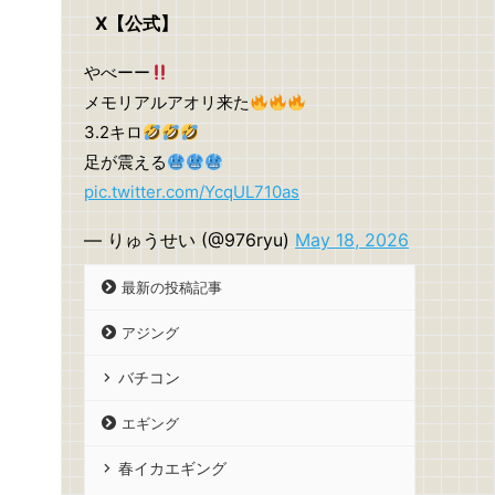
X【公式】
やべーー
メモリアルアオリ来た
3.2キロ
足が震える
pic.twitter.com/YcqUL710as
— りゅうせい (@976ryu)
May 18, 2026
最新の投稿記事
アジング
バチコン
エギング
春イカエギング