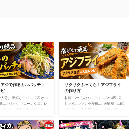
たアジで作るカルパッチョ
サクサクふっくら！アジフライ
シピ
の作り方
2人分） 新鮮なアジ……2匹 かい
材料（2〜3人分） アジ……3〜4匹 塩こ
根……1パック サニーレタスorレ
しょう……少々 小麦粉……適量 卵……1個
ミョウガ……適量 オリーブオイ
パン粉……適量 揚げ油……適量 レモ
さじ2 レモン汁……大さじ1 し
ン……お好みで ソースまたはタルタル
……小さじ1 塩……少々 粗びき黒
ソース……お好みで アジは三枚おろし
う……少々 おろしにんにく……少
にして、腹骨と小骨を取り除きます 開