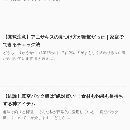
【閲覧注意】アニサキスの見つけ方が衝撃だった｜家庭で
できるチェック法
どうも、りゅうせい（@976ryu）です 寒い冬がまもなく終わり徐々に春
が近づいています 春と言えば ...
【結論】真空パック機は“絶対買い”！食材も釣果も長持ち
する神アイテム
趣味は釣りと料理。 そんな私が日常的に愛用している 「真空パック
機」 についてご紹介します。 どちら ...