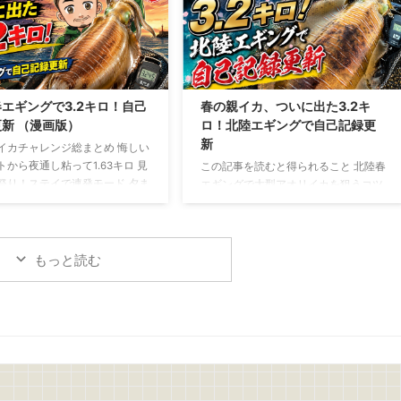
ったアジを使う場合は、鮮度を保
いた状態で揚げたい場合は、背開きや
ま持ち帰り生食できる状態のも
腹開きでも大丈夫 アジフライの作り方
います アジの下ごしらえと盛り
捌いたアジの両面に軽く塩を振り5分
アジは三枚におろし、腹骨と血合
ほど置きます 表面に出てきた水分をキ
取り除きます 皮を引いたら、食
ッチンペーパーで丁寧に拭き取ったら
い薄さのそぎ切りにします サニ
塩コショウを振ります 次に、 小麦粉
エギングで3.2キロ！自己
春の親イカ、ついに出た3.2キ
スを切るもしくは手でちぎり、
→ 溶き卵 → パン粉 の順番で衣を付け
新 （漫画版）
ロ！北陸エギングで自己記録更
したあと、しっかり水 ...
ます パン粉は強く押し付け ...
新
イカチャレンジ総まとめ 悔しい
トから夜通し粘って1.63キロ 見
この記事を読むと得られること 北陸春
祭り！ステイで連発モード 夕ま
エギングで大型アオリイカを狙うコツ
規格外の一撃！ついに3.2キロ
が分かる 潮、風、時間帯、立ち位置の
は難しい。でも夢がある！
重要性が分かる 釣れない時間でも粘る
判断力が身につく 春の親イカチャレン
ジ 今回は、春の親イカ狙いの釣行をま
もっと読む
とめて書いていきます 1回目
→5/10(日)：坊主 2回目→5/16(土)～
17(日)：1.6キロ 3回目→5/18(月)：1.0
キロ、1.47キロ、3.2キロ 1回目、2回
目、3回目のチャレンジを通して、よ
うやく春の親イカらしいアオリイカに
出会うことができました 結果から言え
ば、自己記録更新 ...