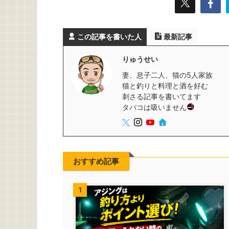
この記事を書いた人
最新記事
りゅうせい
妻、息子二人、猫の5人家族
猫と釣りと料理と酒を好む
刺さる記事を書いてます
タバコは吸いません
おすすめ記事
1