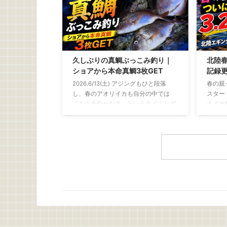
量 釣
バチコンアジングとは？ バチコンアジ
ったま
ングとは、バーチカルコンタクトアジ
のを使
ングの略 決して、 「アジがバチバ
付け 
チ、コンコンと当たる釣り」 という意
い骨を
味ではないです 船から仕掛けを縦方向
べやす
に落とし、深い場所にいるアジを狙う
久しぶりの真鯛ぶっこみ釣り｜
北陸春
ーレタ
釣り 初夏になって水温が上昇すると、
ショアから本命真鯛3枚GET
記録更
水にさら
ショアから良型のアジを狙うのが難し
2026.6/13(土) アジングもひと段落
春の親
くなってきます この時期に岸から釣れ
し、春のアオリイカも自分の中では
スター
やすいのは、豆 ...
「もう十分かな？」というタイミング
えイカ
例年なら、この時期からはちょい投げ
ずめに
でキスを狙ったり、友人の船に乗せて
春イカ
もらって年に1、2回ほどバチコンを楽
しんだりするフェーズ そんな中で、ふ
と思い出した釣りがあります 昔よく親
父と一緒にやっていた 「真鯛のぶっこ
み釣り」 最近はアジングやエギングな
ど、どちらかといえばライトで手返し
の良い釣りが中心でしたが、ぶっこみ
釣りにはぶっこみ釣りの面白さがあり
ますね 仕掛けを遠投して潮を見なが
ら、魚が入って ...