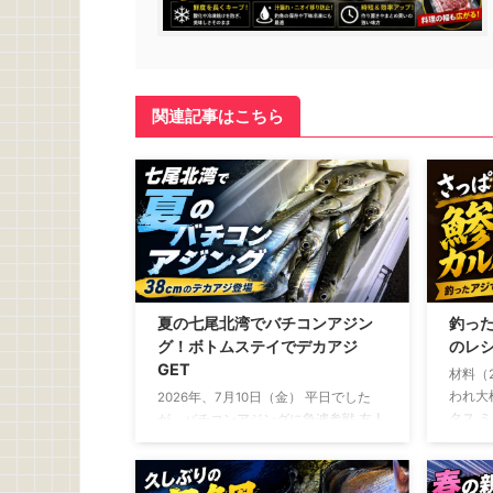
関連記事はこちら
夏の七尾北湾でバチコンアジン
釣っ
グ！ボトムステイでデカアジ
のレ
GET
材料（
われ大
2026年、7月10日（金） 平日でした
タス 
が、バチコンアジングに急遽参戦 友人
ル……大
から誘いがあったのは、釣行の2日ほ
ょうゆ
ど前 「平日やけど、バチコン行くけ
こしょ
～」 断る理由は微塵もありません。