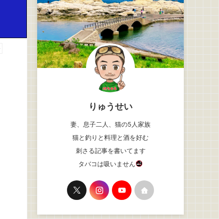
告
りゅうせい
妻、息子二人、猫の5人家族
猫と釣りと料理と酒を好む
刺さる記事を書いてます
タバコは吸いません