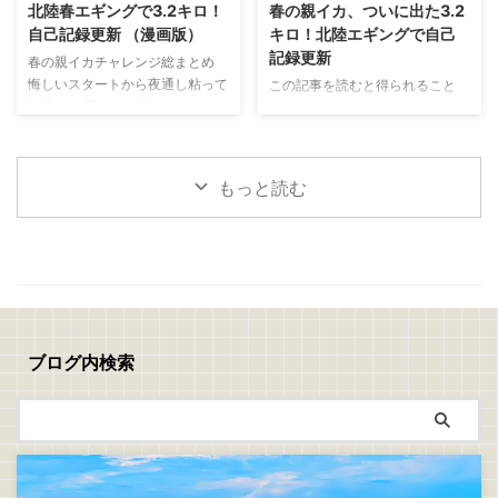
ライの作り方 捌いたアジの両面
と思い出した釣りがあります 昔
北陸春エギングで3.2キロ！
春の親イカ、ついに出た3.2
に軽く塩を振り5分ほど置きます
よく親父と一緒にやっていた
自己記録更新 （漫画版）
キロ！北陸エギングで自己
表面に出てきた水分をキッチンペ
「真鯛のぶっこみ釣り」 最近は
記録更新
春の親イカチャレンジ総まとめ
ーパーで丁寧に拭き取ったら塩コ
アジングやエギングなど、どちら
悔しいスタートから夜通し粘って
この記事を読むと得られること
ショウを振ります 次に、 小麦粉
かといえばライトで手返しの良い
1.63キロ 見えイカ祭り！ステイ
北陸春エギングで大型アオリイカ
→ 溶き卵 → パン粉 の順番で衣を
釣りが中心でしたが、ぶっこみ釣
で連発モード 夕まずめに規格外
を狙うコツが分かる 潮、風、時
付けます パン粉は強く押し付け
りにはぶっこみ釣りの面白さがあ
の一撃！ついに3.2キロ 春イカは
間帯、立ち位置の重要性が分かる
...
りますね 仕掛けを遠投して潮を
難しい。でも夢がある！
釣れない時間でも粘る判断力が身
見ながら、魚が入って ...
もっと読む
につく 春の親イカチャレンジ 今
回は、春の親イカ狙いの釣行をま
とめて書いていきます 1回目
→5/10(日)：坊主 2回目→5/16(土)
～17(日)：1.6キロ 3回目
→5/18(月)：1.0キロ、1.47キロ、
3.2キロ 1回目、2回目、3回目の
チャレンジを通して、ようやく春
ブログ内検索
の親イカらしいアオリイカに出会
うことができました 結果から言
えば、自己記録更新 ...