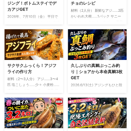
ジング！ボトムステイでデ
チョのレシピ
カアジGET
材料（2人分） 新鮮なアジ……2匹
かいわれ大根……1パック サニー
2026年、7月10日（金） 平日で
レタスorレタス ミョウガ……適量
したが、バチコンアジングに急遽
オリーブオイル……大さじ2 レモ
参戦 友人から誘いがあったの
ン汁……大さじ1 しょうゆ……小さ
は、釣行の2日ほど前 「平日やけ
じ1 塩……少々 粗びき黒こしょ
ど、バチコン行くけ～」 断る理
う……少々 おろしにんにく……少
由は微塵もありません。 バチコ
量 釣ったアジを使う場合は、鮮
ンアジングとは？ バチコンアジ
度を保ったまま持ち帰り生食でき
ングとは、バーチカルコンタクト
る状態のものを使います アジの
アジングの略 決して、 「アジが
サクサクふっくら！アジフ
久しぶりの真鯛ぶっこみ釣
下ごしらえと盛り付け アジは三
バチバチ、コンコンと当たる釣
ライの作り方
り｜ショアから本命真鯛3枚
枚におろし、腹骨と血合い骨を取
り」 という意味ではないです 船
GET
材料（2〜3人分） アジ……3〜4
り除きます 皮を引いたら、食べ
から仕掛けを縦方向に落とし、深
匹 塩こしょう……少々 小麦粉……
2026.6/13(土) アジングもひと段
やすい薄さのそぎ切りにします
い場所にいるアジを狙う釣り 初
適量 卵……1個 パン粉……適量 揚
落し、春のアオリイカも自分の中
サニーレタスを切るもしくは手で
夏になって水温が上昇すると、シ
げ油……適量 レモン……お好みで
では「もう十分かな？」というタ
ちぎり、水にさらしたあと、しっ
ョアから良型のアジを狙うのが難
ソースまたはタルタルソース……
イミング 例年なら、この時期か
かり水 ...
しくなってきます この時期に岸
お好みで アジは三枚おろしにし
らはちょい投げでキスを狙った
から釣れやすいのは、豆 ...
て、腹骨と小骨を取り除きます
り、友人の船に乗せてもらって年
開いた状態で揚げたい場合は、背
に1、2回ほどバチコンを楽しんだ
開きや腹開きでも大丈夫 アジフ
りするフェーズ そんな中で、ふ