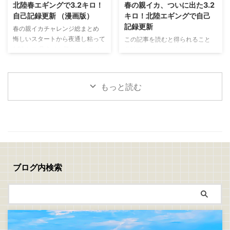
ライの作り方 捌いたアジの両面
と思い出した釣りがあります 昔
北陸春エギングで3.2キロ！
春の親イカ、ついに出た3.2
に軽く塩を振り5分ほど置きます
よく親父と一緒にやっていた
自己記録更新 （漫画版）
キロ！北陸エギングで自己
表面に出てきた水分をキッチンペ
「真鯛のぶっこみ釣り」 最近は
記録更新
春の親イカチャレンジ総まとめ
ーパーで丁寧に拭き取ったら塩コ
アジングやエギングなど、どちら
悔しいスタートから夜通し粘って
この記事を読むと得られること
ショウを振ります 次に、 小麦粉
かといえばライトで手返しの良い
1.63キロ 見えイカ祭り！ステイ
北陸春エギングで大型アオリイカ
→ 溶き卵 → パン粉 の順番で衣を
釣りが中心でしたが、ぶっこみ釣
で連発モード 夕まずめに規格外
を狙うコツが分かる 潮、風、時
付けます パン粉は強く押し付け
りにはぶっこみ釣りの面白さがあ
の一撃！ついに3.2キロ 春イカは
間帯、立ち位置の重要性が分かる
...
りますね 仕掛けを遠投して潮を
難しい。でも夢がある！
釣れない時間でも粘る判断力が身
見ながら、魚が入って ...
もっと読む
につく 春の親イカチャレンジ 今
回は、春の親イカ狙いの釣行をま
とめて書いていきます 1回目
→5/10(日)：坊主 2回目→5/16(土)
～17(日)：1.6キロ 3回目
→5/18(月)：1.0キロ、1.47キロ、
3.2キロ 1回目、2回目、3回目の
チャレンジを通して、ようやく春
ブログ内検索
の親イカらしいアオリイカに出会
うことができました 結果から言
えば、自己記録更新 ...