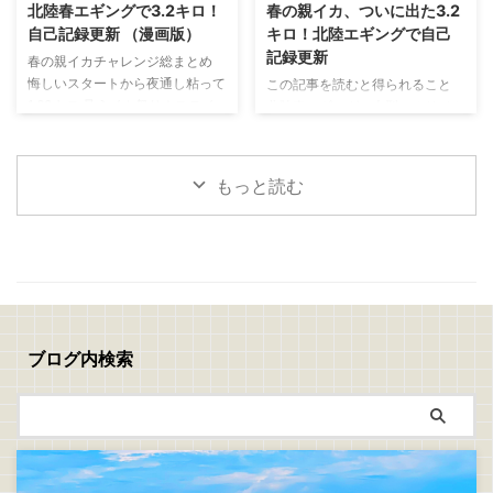
ライの作り方 捌いたアジの両面
と思い出した釣りがあります 昔
北陸春エギングで3.2キロ！
春の親イカ、ついに出た3.2
に軽く塩を振り5分ほど置きます
よく親父と一緒にやっていた
自己記録更新 （漫画版）
キロ！北陸エギングで自己
表面に出てきた水分をキッチンペ
「真鯛のぶっこみ釣り」 最近は
記録更新
春の親イカチャレンジ総まとめ
ーパーで丁寧に拭き取ったら塩コ
アジングやエギングなど、どちら
悔しいスタートから夜通し粘って
この記事を読むと得られること
ショウを振ります 次に、 小麦粉
かといえばライトで手返しの良い
1.63キロ 見えイカ祭り！ステイ
北陸春エギングで大型アオリイカ
→ 溶き卵 → パン粉 の順番で衣を
釣りが中心でしたが、ぶっこみ釣
で連発モード 夕まずめに規格外
を狙うコツが分かる 潮、風、時
付けます パン粉は強く押し付け
りにはぶっこみ釣りの面白さがあ
の一撃！ついに3.2キロ 春イカは
間帯、立ち位置の重要性が分かる
...
りますね 仕掛けを遠投して潮を
難しい。でも夢がある！
釣れない時間でも粘る判断力が身
見ながら、魚が入って ...
もっと読む
につく 春の親イカチャレンジ 今
回は、春の親イカ狙いの釣行をま
とめて書いていきます 1回目
→5/10(日)：坊主 2回目→5/16(土)
～17(日)：1.6キロ 3回目
→5/18(月)：1.0キロ、1.47キロ、
3.2キロ 1回目、2回目、3回目の
チャレンジを通して、ようやく春
ブログ内検索
の親イカらしいアオリイカに出会
うことができました 結果から言
えば、自己記録更新 ...