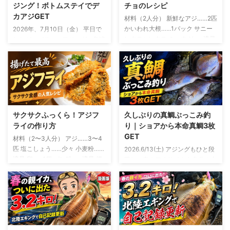
ジング！ボトムステイでデ
チョのレシピ
カアジGET
材料（2人分） 新鮮なアジ……2匹
かいわれ大根……1パック サニー
2026年、7月10日（金） 平日で
レタスorレタス ミョウガ……適量
したが、バチコンアジングに急遽
オリーブオイル……大さじ2 レモ
参戦 友人から誘いがあったの
ン汁……大さじ1 しょうゆ……小さ
は、釣行の2日ほど前 「平日やけ
じ1 塩……少々 粗びき黒こしょ
ど、バチコン行くけ～」 断る理
う……少々 おろしにんにく……少
由は微塵もありません。 バチコ
量 釣ったアジを使う場合は、鮮
ンアジングとは？ バチコンアジ
度を保ったまま持ち帰り生食でき
ングとは、バーチカルコンタクト
る状態のものを使います アジの
アジングの略 決して、 「アジが
サクサクふっくら！アジフ
久しぶりの真鯛ぶっこみ釣
下ごしらえと盛り付け アジは三
バチバチ、コンコンと当たる釣
ライの作り方
り｜ショアから本命真鯛3枚
枚におろし、腹骨と血合い骨を取
り」 という意味ではないです 船
GET
材料（2〜3人分） アジ……3〜4
り除きます 皮を引いたら、食べ
から仕掛けを縦方向に落とし、深
匹 塩こしょう……少々 小麦粉……
2026.6/13(土) アジングもひと段
やすい薄さのそぎ切りにします
い場所にいるアジを狙う釣り 初
適量 卵……1個 パン粉……適量 揚
落し、春のアオリイカも自分の中
サニーレタスを切るもしくは手で
夏になって水温が上昇すると、シ
げ油……適量 レモン……お好みで
では「もう十分かな？」というタ
ちぎり、水にさらしたあと、しっ
ョアから良型のアジを狙うのが難
ソースまたはタルタルソース……
イミング 例年なら、この時期か
かり水 ...
しくなってきます この時期に岸
お好みで アジは三枚おろしにし
らはちょい投げでキスを狙った
から釣れやすいのは、豆 ...
て、腹骨と小骨を取り除きます
り、友人の船に乗せてもらって年
開いた状態で揚げたい場合は、背
に1、2回ほどバチコンを楽しんだ
開きや腹開きでも大丈夫 アジフ
りするフェーズ そんな中で、ふ