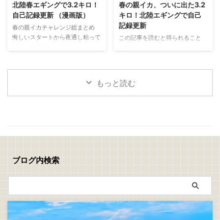
ライの作り方 捌いたアジの両面
と思い出した釣りがあります 昔
北陸春エギングで3.2キロ！
春の親イカ、ついに出た3.2
に軽く塩を振り5分ほど置きます
よく親父と一緒にやっていた
自己記録更新 （漫画版）
キロ！北陸エギングで自己
表面に出てきた水分をキッチンペ
「真鯛のぶっこみ釣り」 最近は
記録更新
春の親イカチャレンジ総まとめ
ーパーで丁寧に拭き取ったら塩コ
アジングやエギングなど、どちら
悔しいスタートから夜通し粘って
この記事を読むと得られること
ショウを振ります 次に、 小麦粉
かといえばライトで手返しの良い
1.63キロ 見えイカ祭り！ステイ
北陸春エギングで大型アオリイカ
→ 溶き卵 → パン粉 の順番で衣を
釣りが中心でしたが、ぶっこみ釣
で連発モード 夕まずめに規格外
を狙うコツが分かる 潮、風、時
付けます パン粉は強く押し付け
りにはぶっこみ釣りの面白さがあ
の一撃！ついに3.2キロ 春イカは
間帯、立ち位置の重要性が分かる
...
りますね 仕掛けを遠投して潮を
難しい。でも夢がある！
釣れない時間でも粘る判断力が身
見ながら、魚が入って ...
もっと読む
につく 春の親イカチャレンジ 今
回は、春の親イカ狙いの釣行をま
とめて書いていきます 1回目
→5/10(日)：坊主 2回目→5/16(土)
～17(日)：1.6キロ 3回目
→5/18(月)：1.0キロ、1.47キロ、
3.2キロ 1回目、2回目、3回目の
チャレンジを通して、ようやく春
ブログ内検索
の親イカらしいアオリイカに出会
うことができました 結果から言
えば、自己記録更新 ...