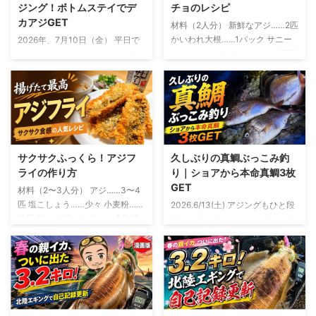
ジング！ボトムステイでデ
チョのレシピ
カアジGET
材料（2人分） 新鮮なアジ……2匹
かいわれ大根……1パック サニー
2026年、7月10日（金） 平日で
レタスorレタス ミョウガ……適量
したが、バチコンアジングに急遽
オリーブオイル……大さじ2 レモ
参戦 友人から誘いがあったの
ン汁……大さじ1 しょうゆ……小さ
は、釣行の2日ほど前 「平日やけ
じ1 塩……少々 粗びき黒こしょ
ど、バチコン行くけ～」 断る理
う……少々 おろしにんにく……少
由は微塵もありません。 バチコ
量 釣ったアジを使う場合は、鮮
ンアジングとは？ バチコンアジ
度を保ったまま持ち帰り生食でき
ングとは、バーチカルコンタクト
る状態のものを使います アジの
アジングの略 決して、 「アジが
サクサクふっくら！アジフ
久しぶりの真鯛ぶっこみ釣
下ごしらえと盛り付け アジは三
バチバチ、コンコンと当たる釣
ライの作り方
り｜ショアから本命真鯛3枚
枚におろし、腹骨と血合い骨を取
り」 という意味ではないです 船
GET
材料（2〜3人分） アジ……3〜4
り除きます 皮を引いたら、食べ
から仕掛けを縦方向に落とし、深
匹 塩こしょう……少々 小麦粉……
2026.6/13(土) アジングもひと段
やすい薄さのそぎ切りにします
い場所にいるアジを狙う釣り 初
適量 卵……1個 パン粉……適量 揚
落し、春のアオリイカも自分の中
サニーレタスを切るもしくは手で
夏になって水温が上昇すると、シ
げ油……適量 レモン……お好みで
では「もう十分かな？」というタ
ちぎり、水にさらしたあと、しっ
ョアから良型のアジを狙うのが難
ソースまたはタルタルソース……
イミング 例年なら、この時期か
かり水 ...
しくなってきます この時期に岸
お好みで アジは三枚おろしにし
らはちょい投げでキスを狙った
から釣れやすいのは、豆 ...
て、腹骨と小骨を取り除きます
り、友人の船に乗せてもらって年
開いた状態で揚げたい場合は、背
に1、2回ほどバチコンを楽しんだ
開きや腹開きでも大丈夫 アジフ
りするフェーズ そんな中で、ふ