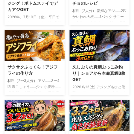
ジング！ボトムステイでデ
チョのレシピ
カアジGET
材料（2人分） 新鮮なアジ……2匹
かいわれ大根……1パック サニー
2026年、7月10日（金） 平日で
レタスorレタス ミョウガ……適量
したが、バチコンアジングに急遽
オリーブオイル……大さじ2 レモ
参戦 友人から誘いがあったの
ン汁……大さじ1 しょうゆ……小さ
は、釣行の2日ほど前 「平日やけ
じ1 塩……少々 粗びき黒こしょ
ど、バチコン行くけ～」 断る理
う……少々 おろしにんにく……少
由は微塵もありません。 バチコ
量 釣ったアジを使う場合は、鮮
ンアジングとは？ バチコンアジ
度を保ったまま持ち帰り生食でき
ングとは、バーチカルコンタクト
る状態のものを使います アジの
アジングの略 決して、 「アジが
サクサクふっくら！アジフ
久しぶりの真鯛ぶっこみ釣
下ごしらえと盛り付け アジは三
バチバチ、コンコンと当たる釣
ライの作り方
り｜ショアから本命真鯛3枚
枚におろし、腹骨と血合い骨を取
り」 という意味ではないです 船
GET
材料（2〜3人分） アジ……3〜4
り除きます 皮を引いたら、食べ
から仕掛けを縦方向に落とし、深
匹 塩こしょう……少々 小麦粉……
2026.6/13(土) アジングもひと段
やすい薄さのそぎ切りにします
い場所にいるアジを狙う釣り 初
適量 卵……1個 パン粉……適量 揚
落し、春のアオリイカも自分の中
サニーレタスを切るもしくは手で
夏になって水温が上昇すると、シ
げ油……適量 レモン……お好みで
では「もう十分かな？」というタ
ちぎり、水にさらしたあと、しっ
ョアから良型のアジを狙うのが難
ソースまたはタルタルソース……
イミング 例年なら、この時期か
かり水 ...
しくなってきます この時期に岸
お好みで アジは三枚おろしにし
らはちょい投げでキスを狙った
から釣れやすいのは、豆 ...
て、腹骨と小骨を取り除きます
り、友人の船に乗せてもらって年
開いた状態で揚げたい場合は、背
に1、2回ほどバチコンを楽しんだ
開きや腹開きでも大丈夫 アジフ
りするフェーズ そんな中で、ふ