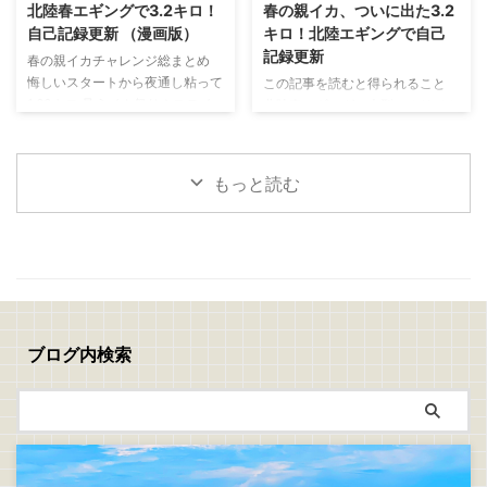
ライの作り方 捌いたアジの両面
と思い出した釣りがあります 昔
北陸春エギングで3.2キロ！
春の親イカ、ついに出た3.2
に軽く塩を振り5分ほど置きます
よく親父と一緒にやっていた
自己記録更新 （漫画版）
キロ！北陸エギングで自己
表面に出てきた水分をキッチンペ
「真鯛のぶっこみ釣り」 最近は
記録更新
春の親イカチャレンジ総まとめ
ーパーで丁寧に拭き取ったら塩コ
アジングやエギングなど、どちら
悔しいスタートから夜通し粘って
この記事を読むと得られること
ショウを振ります 次に、 小麦粉
かといえばライトで手返しの良い
1.63キロ 見えイカ祭り！ステイ
北陸春エギングで大型アオリイカ
→ 溶き卵 → パン粉 の順番で衣を
釣りが中心でしたが、ぶっこみ釣
で連発モード 夕まずめに規格外
を狙うコツが分かる 潮、風、時
付けます パン粉は強く押し付け
りにはぶっこみ釣りの面白さがあ
の一撃！ついに3.2キロ 春イカは
間帯、立ち位置の重要性が分かる
...
りますね 仕掛けを遠投して潮を
難しい。でも夢がある！
釣れない時間でも粘る判断力が身
見ながら、魚が入って ...
もっと読む
につく 春の親イカチャレンジ 今
回は、春の親イカ狙いの釣行をま
とめて書いていきます 1回目
→5/10(日)：坊主 2回目→5/16(土)
～17(日)：1.6キロ 3回目
→5/18(月)：1.0キロ、1.47キロ、
3.2キロ 1回目、2回目、3回目の
チャレンジを通して、ようやく春
ブログ内検索
の親イカらしいアオリイカに出会
うことができました 結果から言
えば、自己記録更新 ...