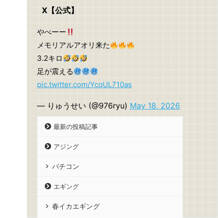
X【公式】
やべーー
メモリアルアオリ来た
3.2キロ
足が震える
pic.twitter.com/YcqUL710as
— りゅうせい (@976ryu)
May 18, 2026
最新の投稿記事
アジング
バチコン
エギング
春イカエギング