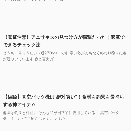
【閲覧注意】アニサキスの見つけ方が衝撃だった｜家庭で
できるチェック法
どうも、りゅうせい（@976ryu）です 寒い冬がまもなく終わり徐々に春
が近づいています 春と言えば ...
【結論】真空パック機は“絶対買い”！食材も釣果も長持ち
する神アイテム
趣味は釣りと料理。 そんな私が日常的に愛用している 「真空パック
機」 についてご紹介します。 どちら ...