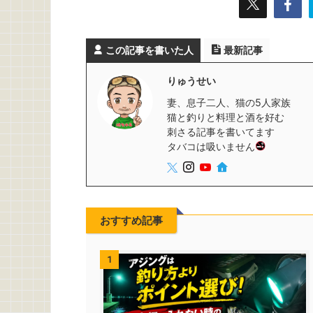
この記事を書いた人
最新記事
りゅうせい
妻、息子二人、猫の5人家族
猫と釣りと料理と酒を好む
刺さる記事を書いてます
タバコは吸いません
おすすめ記事
1