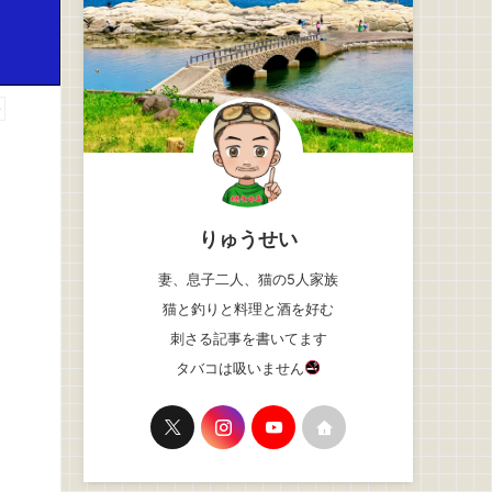
告
りゅうせい
妻、息子二人、猫の5人家族
猫と釣りと料理と酒を好む
刺さる記事を書いてます
タバコは吸いません