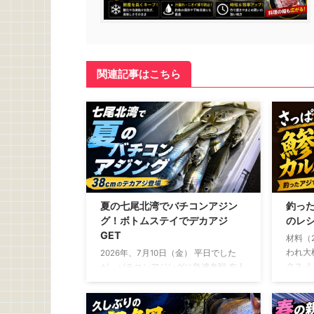
関連記事はこちら
夏の七尾北湾でバチコンアジン
釣っ
グ！ボトムステイでデカアジ
のレ
GET
材料（
われ大
2026年、7月10日（金） 平日でした
タス 
が、バチコンアジングに急遽参戦 友人
ル……大
から誘いがあったのは、釣行の2日ほ
ょうゆ
ど前 「平日やけど、バチコン行くけ
こしょ
～」 断る理由は微塵もありません。