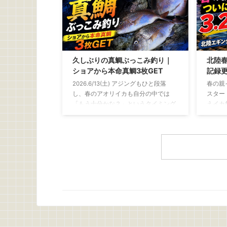
量 釣
バチコンアジングとは？ バチコンアジ
ったま
ングとは、バーチカルコンタクトアジ
のを使
ングの略 決して、 「アジがバチバ
付け 
チ、コンコンと当たる釣り」 という意
い骨を
味ではないです 船から仕掛けを縦方向
べやす
に落とし、深い場所にいるアジを狙う
久しぶりの真鯛ぶっこみ釣り｜
北陸春
ーレタ
釣り 初夏になって水温が上昇すると、
ショアから本命真鯛3枚GET
記録更
水にさら
ショアから良型のアジを狙うのが難し
2026.6/13(土) アジングもひと段落
春の親
くなってきます この時期に岸から釣れ
し、春のアオリイカも自分の中では
スター
やすいのは、豆 ...
「もう十分かな？」というタイミング
えイカ
例年なら、この時期からはちょい投げ
ずめに
でキスを狙ったり、友人の船に乗せて
春イカ
もらって年に1、2回ほどバチコンを楽
しんだりするフェーズ そんな中で、ふ
と思い出した釣りがあります 昔よく親
父と一緒にやっていた 「真鯛のぶっこ
み釣り」 最近はアジングやエギングな
ど、どちらかといえばライトで手返し
の良い釣りが中心でしたが、ぶっこみ
釣りにはぶっこみ釣りの面白さがあり
ますね 仕掛けを遠投して潮を見なが
ら、魚が入って ...