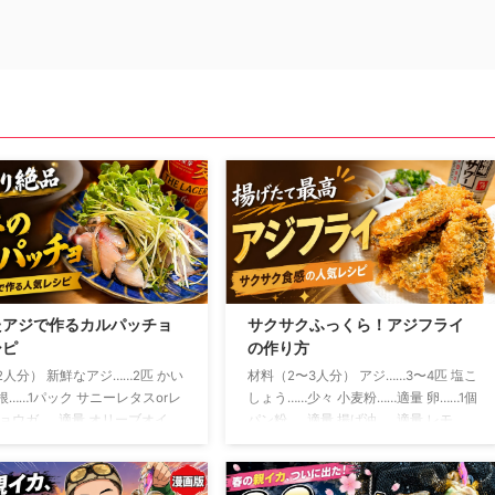
たアジで作るカルパッチョ
サクサクふっくら！アジフライ
シピ
の作り方
2人分） 新鮮なアジ……2匹 かい
材料（2〜3人分） アジ……3〜4匹 塩こ
根……1パック サニーレタスorレ
しょう……少々 小麦粉……適量 卵……1個
ミョウガ……適量 オリーブオイ
パン粉……適量 揚げ油……適量 レモ
さじ2 レモン汁……大さじ1 し
ン……お好みで ソースまたはタルタル
……小さじ1 塩……少々 粗びき黒
ソース……お好みで アジは三枚おろし
う……少々 おろしにんにく……少
にして、腹骨と小骨を取り除きます 開