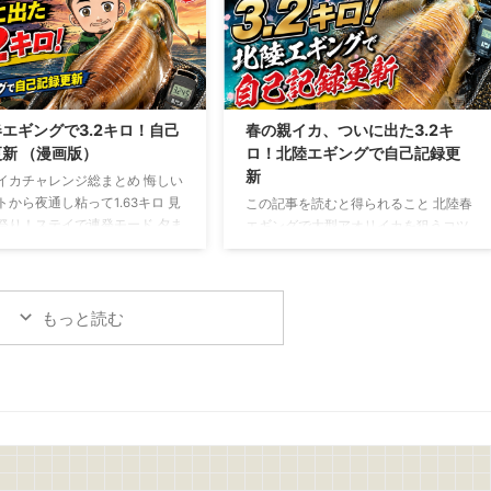
ったアジを使う場合は、鮮度を保
いた状態で揚げたい場合は、背開きや
ま持ち帰り生食できる状態のも
腹開きでも大丈夫 アジフライの作り方
います アジの下ごしらえと盛り
捌いたアジの両面に軽く塩を振り5分
アジは三枚におろし、腹骨と血合
ほど置きます 表面に出てきた水分をキ
取り除きます 皮を引いたら、食
ッチンペーパーで丁寧に拭き取ったら
い薄さのそぎ切りにします サニ
塩コショウを振ります 次に、 小麦粉
エギングで3.2キロ！自己
春の親イカ、ついに出た3.2キ
スを切るもしくは手でちぎり、
→ 溶き卵 → パン粉 の順番で衣を付け
新 （漫画版）
ロ！北陸エギングで自己記録更
したあと、しっかり水 ...
ます パン粉は強く押し付け ...
新
イカチャレンジ総まとめ 悔しい
トから夜通し粘って1.63キロ 見
この記事を読むと得られること 北陸春
祭り！ステイで連発モード 夕ま
エギングで大型アオリイカを狙うコツ
規格外の一撃！ついに3.2キロ
が分かる 潮、風、時間帯、立ち位置の
は難しい。でも夢がある！
重要性が分かる 釣れない時間でも粘る
判断力が身につく 春の親イカチャレン
ジ 今回は、春の親イカ狙いの釣行をま
もっと読む
とめて書いていきます 1回目
→5/10(日)：坊主 2回目→5/16(土)～
17(日)：1.6キロ 3回目→5/18(月)：1.0
キロ、1.47キロ、3.2キロ 1回目、2回
目、3回目のチャレンジを通して、よ
うやく春の親イカらしいアオリイカに
出会うことができました 結果から言え
ば、自己記録更新 ...