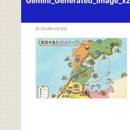
Gemini_Generated_Image_xz
2026年3月18日