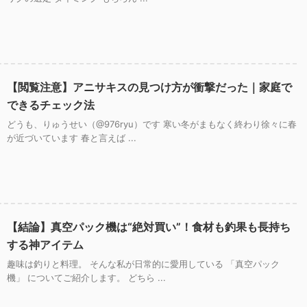
【閲覧注意】アニサキスの見つけ方が衝撃だった｜家庭で
できるチェック法
どうも、りゅうせい（@976ryu）です 寒い冬がまもなく終わり徐々に春
が近づいています 春と言えば ...
【結論】真空パック機は“絶対買い”！食材も釣果も長持ち
する神アイテム
趣味は釣りと料理。 そんな私が日常的に愛用している 「真空パック
機」 についてご紹介します。 どちら ...