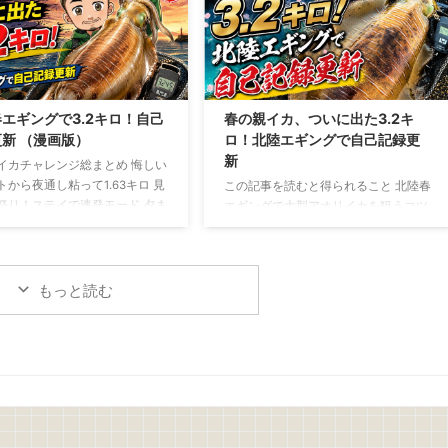
ったアジを使う場合は、鮮度を保
いた状態で揚げたい場合は、背開きや
ま持ち帰り生食できる状態のも
腹開きでも大丈夫 アジフライの作り方
います アジの下ごしらえと盛り
捌いたアジの両面に軽く塩を振り5分
アジは三枚におろし、腹骨と血合
ほど置きます 表面に出てきた水分をキ
取り除きます 皮を引いたら、食
ッチンペーパーで丁寧に拭き取ったら
い薄さのそぎ切りにします サニ
塩コショウを振ります 次に、 小麦粉
エギングで3.2キロ！自己
春の親イカ、ついに出た3.2キ
スを切るもしくは手でちぎり、
→ 溶き卵 → パン粉 の順番で衣を付け
新 （漫画版）
ロ！北陸エギングで自己記録更
したあと、しっかり水 ...
ます パン粉は強く押し付け ...
新
イカチャレンジ総まとめ 悔しい
トから夜通し粘って1.63キロ 見
この記事を読むと得られること 北陸春
祭り！ステイで連発モード 夕ま
エギングで大型アオリイカを狙うコツ
規格外の一撃！ついに3.2キロ
が分かる 潮、風、時間帯、立ち位置の
は難しい。でも夢がある！
重要性が分かる 釣れない時間でも粘る
判断力が身につく 春の親イカチャレン
ジ 今回は、春の親イカ狙いの釣行をま
もっと読む
とめて書いていきます 1回目
→5/10(日)：坊主 2回目→5/16(土)～
17(日)：1.6キロ 3回目→5/18(月)：1.0
キロ、1.47キロ、3.2キロ 1回目、2回
目、3回目のチャレンジを通して、よ
うやく春の親イカらしいアオリイカに
出会うことができました 結果から言え
ば、自己記録更新 ...