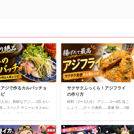
たアジで作るカルパッチョ
サクサクふっくら！アジフライ
シピ
の作り方
2人分） 新鮮なアジ……2匹 かい
材料（2〜3人分） アジ……3〜4匹 塩こ
根……1パック サニーレタスorレ
しょう……少々 小麦粉……適量 卵……1個
ミョウガ……適量 オリーブオイ
パン粉……適量 揚げ油……適量 レモ
さじ2 レモン汁……大さじ1 し
ン……お好みで ソースまたはタルタル
……小さじ1 塩……少々 粗びき黒
ソース……お好みで アジは三枚おろし
う……少々 おろしにんにく……少
にして、腹骨と小骨を取り除きます 開