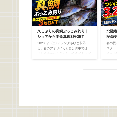
量 釣
バチコンアジングとは？ バチコンアジ
ったま
ングとは、バーチカルコンタクトアジ
のを使
ングの略 決して、 「アジがバチバ
付け 
チ、コンコンと当たる釣り」 という意
い骨を
味ではないです 船から仕掛けを縦方向
べやす
に落とし、深い場所にいるアジを狙う
久しぶりの真鯛ぶっこみ釣り｜
北陸春
ーレタ
釣り 初夏になって水温が上昇すると、
ショアから本命真鯛3枚GET
記録更
水にさら
ショアから良型のアジを狙うのが難し
2026.6/13(土) アジングもひと段落
春の親
くなってきます この時期に岸から釣れ
し、春のアオリイカも自分の中では
スター
やすいのは、豆 ...
「もう十分かな？」というタイミング
えイカ
例年なら、この時期からはちょい投げ
ずめに
でキスを狙ったり、友人の船に乗せて
春イカ
もらって年に1、2回ほどバチコンを楽
しんだりするフェーズ そんな中で、ふ
と思い出した釣りがあります 昔よく親
父と一緒にやっていた 「真鯛のぶっこ
み釣り」 最近はアジングやエギングな
ど、どちらかといえばライトで手返し
の良い釣りが中心でしたが、ぶっこみ
釣りにはぶっこみ釣りの面白さがあり
ますね 仕掛けを遠投して潮を見なが
ら、魚が入って ...