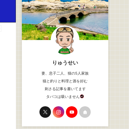
告
りゅうせい
妻、息子二人、猫の5人家族
猫と釣りと料理と酒を好む
刺さる記事を書いてます
タバコは吸いません