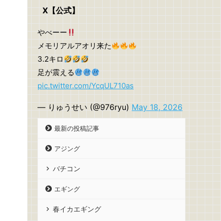
X【公式】
やべーー
メモリアルアオリ来た
3.2キロ
足が震える
pic.twitter.com/YcqUL710as
— りゅうせい (@976ryu)
May 18, 2026
最新の投稿記事
アジング
バチコン
エギング
春イカエギング