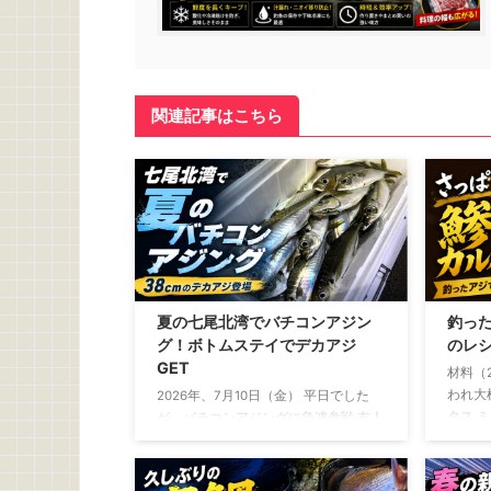
関連記事はこちら
夏の七尾北湾でバチコンアジン
釣っ
グ！ボトムステイでデカアジ
のレ
GET
材料（
われ大
2026年、7月10日（金） 平日でした
タス 
が、バチコンアジングに急遽参戦 友人
ル……大
から誘いがあったのは、釣行の2日ほ
ょうゆ
ど前 「平日やけど、バチコン行くけ
こしょ
～」 断る理由は微塵もありません。