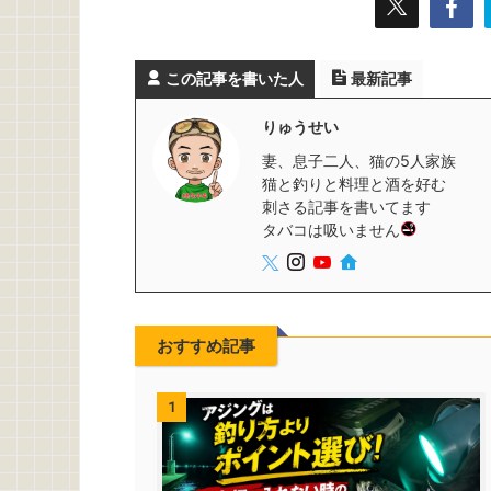
この記事を書いた人
最新記事
りゅうせい
妻、息子二人、猫の5人家族
猫と釣りと料理と酒を好む
刺さる記事を書いてます
タバコは吸いません
おすすめ記事
1