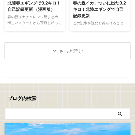
ライの作り方 捌いたアジの両面
と思い出した釣りがあります 昔
北陸春エギングで3.2キロ！
春の親イカ、ついに出た3.2
に軽く塩を振り5分ほど置きます
よく親父と一緒にやっていた
自己記録更新 （漫画版）
キロ！北陸エギングで自己
表面に出てきた水分をキッチンペ
「真鯛のぶっこみ釣り」 最近は
記録更新
春の親イカチャレンジ総まとめ
ーパーで丁寧に拭き取ったら塩コ
アジングやエギングなど、どちら
悔しいスタートから夜通し粘って
この記事を読むと得られること
ショウを振ります 次に、 小麦粉
かといえばライトで手返しの良い
1.63キロ 見えイカ祭り！ステイ
北陸春エギングで大型アオリイカ
→ 溶き卵 → パン粉 の順番で衣を
釣りが中心でしたが、ぶっこみ釣
で連発モード 夕まずめに規格外
を狙うコツが分かる 潮、風、時
付けます パン粉は強く押し付け
りにはぶっこみ釣りの面白さがあ
の一撃！ついに3.2キロ 春イカは
間帯、立ち位置の重要性が分かる
...
りますね 仕掛けを遠投して潮を
難しい。でも夢がある！
釣れない時間でも粘る判断力が身
見ながら、魚が入って ...
もっと読む
につく 春の親イカチャレンジ 今
回は、春の親イカ狙いの釣行をま
とめて書いていきます 1回目
→5/10(日)：坊主 2回目→5/16(土)
～17(日)：1.6キロ 3回目
→5/18(月)：1.0キロ、1.47キロ、
3.2キロ 1回目、2回目、3回目の
チャレンジを通して、ようやく春
ブログ内検索
の親イカらしいアオリイカに出会
うことができました 結果から言
えば、自己記録更新 ...