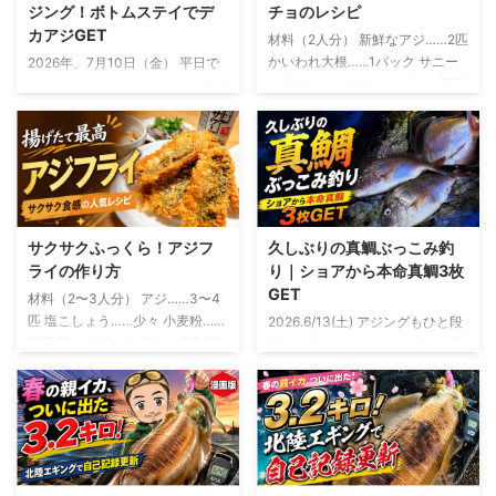
ジング！ボトムステイでデ
チョのレシピ
カアジGET
材料（2人分） 新鮮なアジ……2匹
かいわれ大根……1パック サニー
2026年、7月10日（金） 平日で
レタスorレタス ミョウガ……適量
したが、バチコンアジングに急遽
オリーブオイル……大さじ2 レモ
参戦 友人から誘いがあったの
ン汁……大さじ1 しょうゆ……小さ
は、釣行の2日ほど前 「平日やけ
じ1 塩……少々 粗びき黒こしょ
ど、バチコン行くけ～」 断る理
う……少々 おろしにんにく……少
由は微塵もありません。 バチコ
量 釣ったアジを使う場合は、鮮
ンアジングとは？ バチコンアジ
度を保ったまま持ち帰り生食でき
ングとは、バーチカルコンタクト
る状態のものを使います アジの
アジングの略 決して、 「アジが
サクサクふっくら！アジフ
久しぶりの真鯛ぶっこみ釣
下ごしらえと盛り付け アジは三
バチバチ、コンコンと当たる釣
ライの作り方
り｜ショアから本命真鯛3枚
枚におろし、腹骨と血合い骨を取
り」 という意味ではないです 船
GET
材料（2〜3人分） アジ……3〜4
り除きます 皮を引いたら、食べ
から仕掛けを縦方向に落とし、深
匹 塩こしょう……少々 小麦粉……
2026.6/13(土) アジングもひと段
やすい薄さのそぎ切りにします
い場所にいるアジを狙う釣り 初
適量 卵……1個 パン粉……適量 揚
落し、春のアオリイカも自分の中
サニーレタスを切るもしくは手で
夏になって水温が上昇すると、シ
げ油……適量 レモン……お好みで
では「もう十分かな？」というタ
ちぎり、水にさらしたあと、しっ
ョアから良型のアジを狙うのが難
ソースまたはタルタルソース……
イミング 例年なら、この時期か
かり水 ...
しくなってきます この時期に岸
お好みで アジは三枚おろしにし
らはちょい投げでキスを狙った
から釣れやすいのは、豆 ...
て、腹骨と小骨を取り除きます
り、友人の船に乗せてもらって年
開いた状態で揚げたい場合は、背
に1、2回ほどバチコンを楽しんだ
開きや腹開きでも大丈夫 アジフ
りするフェーズ そんな中で、ふ