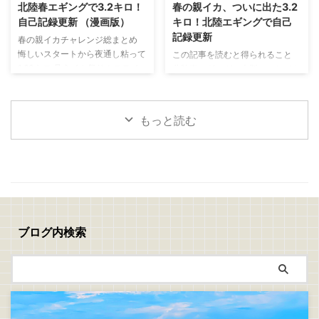
ライの作り方 捌いたアジの両面
と思い出した釣りがあります 昔
北陸春エギングで3.2キロ！
春の親イカ、ついに出た3.2
に軽く塩を振り5分ほど置きます
よく親父と一緒にやっていた
自己記録更新 （漫画版）
キロ！北陸エギングで自己
表面に出てきた水分をキッチンペ
「真鯛のぶっこみ釣り」 最近は
記録更新
春の親イカチャレンジ総まとめ
ーパーで丁寧に拭き取ったら塩コ
アジングやエギングなど、どちら
悔しいスタートから夜通し粘って
この記事を読むと得られること
ショウを振ります 次に、 小麦粉
かといえばライトで手返しの良い
1.63キロ 見えイカ祭り！ステイ
北陸春エギングで大型アオリイカ
→ 溶き卵 → パン粉 の順番で衣を
釣りが中心でしたが、ぶっこみ釣
で連発モード 夕まずめに規格外
を狙うコツが分かる 潮、風、時
付けます パン粉は強く押し付け
りにはぶっこみ釣りの面白さがあ
の一撃！ついに3.2キロ 春イカは
間帯、立ち位置の重要性が分かる
...
りますね 仕掛けを遠投して潮を
難しい。でも夢がある！
釣れない時間でも粘る判断力が身
見ながら、魚が入って ...
もっと読む
につく 春の親イカチャレンジ 今
回は、春の親イカ狙いの釣行をま
とめて書いていきます 1回目
→5/10(日)：坊主 2回目→5/16(土)
～17(日)：1.6キロ 3回目
→5/18(月)：1.0キロ、1.47キロ、
3.2キロ 1回目、2回目、3回目の
チャレンジを通して、ようやく春
ブログ内検索
の親イカらしいアオリイカに出会
うことができました 結果から言
えば、自己記録更新 ...