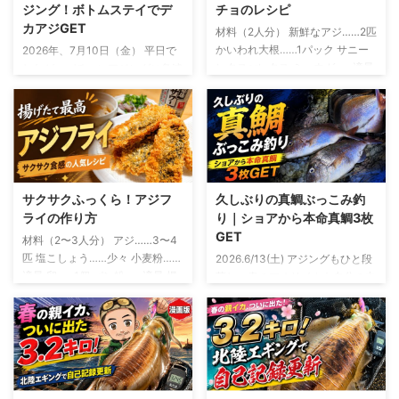
ジング！ボトムステイでデ
チョのレシピ
カアジGET
材料（2人分） 新鮮なアジ……2匹
かいわれ大根……1パック サニー
2026年、7月10日（金） 平日で
レタスorレタス ミョウガ……適量
したが、バチコンアジングに急遽
オリーブオイル……大さじ2 レモ
参戦 友人から誘いがあったの
ン汁……大さじ1 しょうゆ……小さ
は、釣行の2日ほど前 「平日やけ
じ1 塩……少々 粗びき黒こしょ
ど、バチコン行くけ～」 断る理
う……少々 おろしにんにく……少
由は微塵もありません。 バチコ
量 釣ったアジを使う場合は、鮮
ンアジングとは？ バチコンアジ
度を保ったまま持ち帰り生食でき
ングとは、バーチカルコンタクト
る状態のものを使います アジの
アジングの略 決して、 「アジが
サクサクふっくら！アジフ
久しぶりの真鯛ぶっこみ釣
下ごしらえと盛り付け アジは三
バチバチ、コンコンと当たる釣
ライの作り方
り｜ショアから本命真鯛3枚
枚におろし、腹骨と血合い骨を取
り」 という意味ではないです 船
GET
材料（2〜3人分） アジ……3〜4
り除きます 皮を引いたら、食べ
から仕掛けを縦方向に落とし、深
匹 塩こしょう……少々 小麦粉……
2026.6/13(土) アジングもひと段
やすい薄さのそぎ切りにします
い場所にいるアジを狙う釣り 初
適量 卵……1個 パン粉……適量 揚
落し、春のアオリイカも自分の中
サニーレタスを切るもしくは手で
夏になって水温が上昇すると、シ
げ油……適量 レモン……お好みで
では「もう十分かな？」というタ
ちぎり、水にさらしたあと、しっ
ョアから良型のアジを狙うのが難
ソースまたはタルタルソース……
イミング 例年なら、この時期か
かり水 ...
しくなってきます この時期に岸
お好みで アジは三枚おろしにし
らはちょい投げでキスを狙った
から釣れやすいのは、豆 ...
て、腹骨と小骨を取り除きます
り、友人の船に乗せてもらって年
開いた状態で揚げたい場合は、背
に1、2回ほどバチコンを楽しんだ
開きや腹開きでも大丈夫 アジフ
りするフェーズ そんな中で、ふ