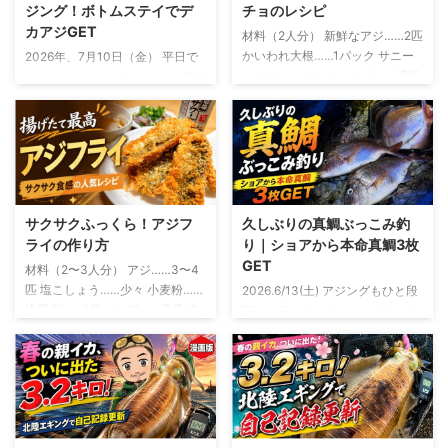
ジング！ボトムステイでデ
チョのレシピ
カアジGET
材料（2人分） 新鮮なアジ……2匹
かいわれ大根……1パック サニー
2026年、7月10日（金） 平日で
レタスorレタス ミョウガ……適量
したが、バチコンアジングに急遽
オリーブオイル……大さじ2 レモ
参戦 友人から誘いがあったの
ン汁……大さじ1 しょうゆ……小さ
は、釣行の2日ほど前 「平日やけ
じ1 塩……少々 粗びき黒こしょ
ど、バチコン行くけ～」 断る理
う……少々 おろしにんにく……少
由は微塵もありません。 バチコ
量 釣ったアジを使う場合は、鮮
ンアジングとは？ バチコンアジ
度を保ったまま持ち帰り生食でき
ングとは、バーチカルコンタクト
る状態のものを使います アジの
アジングの略 決して、 「アジが
サクサクふっくら！アジフ
久しぶりの真鯛ぶっこみ釣
下ごしらえと盛り付け アジは三
バチバチ、コンコンと当たる釣
ライの作り方
り｜ショアから本命真鯛3枚
枚におろし、腹骨と血合い骨を取
り」 という意味ではないです 船
GET
材料（2〜3人分） アジ……3〜4
り除きます 皮を引いたら、食べ
から仕掛けを縦方向に落とし、深
匹 塩こしょう……少々 小麦粉……
2026.6/13(土) アジングもひと段
やすい薄さのそぎ切りにします
い場所にいるアジを狙う釣り 初
適量 卵……1個 パン粉……適量 揚
落し、春のアオリイカも自分の中
サニーレタスを切るもしくは手で
夏になって水温が上昇すると、シ
げ油……適量 レモン……お好みで
では「もう十分かな？」というタ
ちぎり、水にさらしたあと、しっ
ョアから良型のアジを狙うのが難
ソースまたはタルタルソース……
イミング 例年なら、この時期か
かり水 ...
しくなってきます この時期に岸
お好みで アジは三枚おろしにし
らはちょい投げでキスを狙った
から釣れやすいのは、豆 ...
て、腹骨と小骨を取り除きます
り、友人の船に乗せてもらって年
開いた状態で揚げたい場合は、背
に1、2回ほどバチコンを楽しんだ
開きや腹開きでも大丈夫 アジフ
りするフェーズ そんな中で、ふ