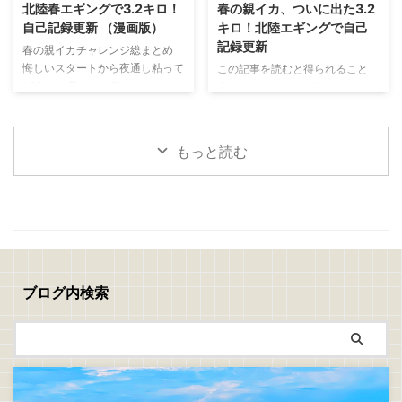
ライの作り方 捌いたアジの両面
と思い出した釣りがあります 昔
北陸春エギングで3.2キロ！
春の親イカ、ついに出た3.2
に軽く塩を振り5分ほど置きます
よく親父と一緒にやっていた
自己記録更新 （漫画版）
キロ！北陸エギングで自己
表面に出てきた水分をキッチンペ
「真鯛のぶっこみ釣り」 最近は
記録更新
春の親イカチャレンジ総まとめ
ーパーで丁寧に拭き取ったら塩コ
アジングやエギングなど、どちら
悔しいスタートから夜通し粘って
この記事を読むと得られること
ショウを振ります 次に、 小麦粉
かといえばライトで手返しの良い
1.63キロ 見えイカ祭り！ステイ
北陸春エギングで大型アオリイカ
→ 溶き卵 → パン粉 の順番で衣を
釣りが中心でしたが、ぶっこみ釣
で連発モード 夕まずめに規格外
を狙うコツが分かる 潮、風、時
付けます パン粉は強く押し付け
りにはぶっこみ釣りの面白さがあ
の一撃！ついに3.2キロ 春イカは
間帯、立ち位置の重要性が分かる
...
りますね 仕掛けを遠投して潮を
難しい。でも夢がある！
釣れない時間でも粘る判断力が身
見ながら、魚が入って ...
もっと読む
につく 春の親イカチャレンジ 今
回は、春の親イカ狙いの釣行をま
とめて書いていきます 1回目
→5/10(日)：坊主 2回目→5/16(土)
～17(日)：1.6キロ 3回目
→5/18(月)：1.0キロ、1.47キロ、
3.2キロ 1回目、2回目、3回目の
チャレンジを通して、ようやく春
ブログ内検索
の親イカらしいアオリイカに出会
うことができました 結果から言
えば、自己記録更新 ...