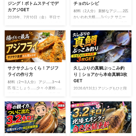
ジング！ボトムステイでデ
チョのレシピ
カアジGET
材料（2人分） 新鮮なアジ……2匹
かいわれ大根……1パック サニー
2026年、7月10日（金） 平日で
レタスorレタス ミョウガ……適量
したが、バチコンアジングに急遽
オリーブオイル……大さじ2 レモ
参戦 友人から誘いがあったの
ン汁……大さじ1 しょうゆ……小さ
は、釣行の2日ほど前 「平日やけ
じ1 塩……少々 粗びき黒こしょ
ど、バチコン行くけ～」 断る理
う……少々 おろしにんにく……少
由は微塵もありません。 バチコ
量 釣ったアジを使う場合は、鮮
ンアジングとは？ バチコンアジ
度を保ったまま持ち帰り生食でき
ングとは、バーチカルコンタクト
る状態のものを使います アジの
アジングの略 決して、 「アジが
サクサクふっくら！アジフ
久しぶりの真鯛ぶっこみ釣
下ごしらえと盛り付け アジは三
バチバチ、コンコンと当たる釣
ライの作り方
り｜ショアから本命真鯛3枚
枚におろし、腹骨と血合い骨を取
り」 という意味ではないです 船
GET
材料（2〜3人分） アジ……3〜4
り除きます 皮を引いたら、食べ
から仕掛けを縦方向に落とし、深
匹 塩こしょう……少々 小麦粉……
2026.6/13(土) アジングもひと段
やすい薄さのそぎ切りにします
い場所にいるアジを狙う釣り 初
適量 卵……1個 パン粉……適量 揚
落し、春のアオリイカも自分の中
サニーレタスを切るもしくは手で
夏になって水温が上昇すると、シ
げ油……適量 レモン……お好みで
では「もう十分かな？」というタ
ちぎり、水にさらしたあと、しっ
ョアから良型のアジを狙うのが難
ソースまたはタルタルソース……
イミング 例年なら、この時期か
かり水 ...
しくなってきます この時期に岸
お好みで アジは三枚おろしにし
らはちょい投げでキスを狙った
から釣れやすいのは、豆 ...
て、腹骨と小骨を取り除きます
り、友人の船に乗せてもらって年
開いた状態で揚げたい場合は、背
に1、2回ほどバチコンを楽しんだ
開きや腹開きでも大丈夫 アジフ
りするフェーズ そんな中で、ふ