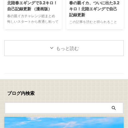
ライの作り方 捌いたアジの両面
と思い出した釣りがあります 昔
北陸春エギングで3.2キロ！
春の親イカ、ついに出た3.2
に軽く塩を振り5分ほど置きます
よく親父と一緒にやっていた
自己記録更新 （漫画版）
キロ！北陸エギングで自己
表面に出てきた水分をキッチンペ
「真鯛のぶっこみ釣り」 最近は
記録更新
春の親イカチャレンジ総まとめ
ーパーで丁寧に拭き取ったら塩コ
アジングやエギングなど、どちら
悔しいスタートから夜通し粘って
この記事を読むと得られること
ショウを振ります 次に、 小麦粉
かといえばライトで手返しの良い
1.63キロ 見えイカ祭り！ステイ
北陸春エギングで大型アオリイカ
→ 溶き卵 → パン粉 の順番で衣を
釣りが中心でしたが、ぶっこみ釣
で連発モード 夕まずめに規格外
を狙うコツが分かる 潮、風、時
付けます パン粉は強く押し付け
りにはぶっこみ釣りの面白さがあ
の一撃！ついに3.2キロ 春イカは
間帯、立ち位置の重要性が分かる
...
りますね 仕掛けを遠投して潮を
難しい。でも夢がある！
釣れない時間でも粘る判断力が身
見ながら、魚が入って ...
もっと読む
につく 春の親イカチャレンジ 今
回は、春の親イカ狙いの釣行をま
とめて書いていきます 1回目
→5/10(日)：坊主 2回目→5/16(土)
～17(日)：1.6キロ 3回目
→5/18(月)：1.0キロ、1.47キロ、
3.2キロ 1回目、2回目、3回目の
チャレンジを通して、ようやく春
ブログ内検索
の親イカらしいアオリイカに出会
うことができました 結果から言
えば、自己記録更新 ...