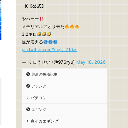
X【公式】
やべーー
メモリアルアオリ来た
3.2キロ
足が震える
pic.twitter.com/YcqUL710as
— りゅうせい (@976ryu)
May 18, 2026
最新の投稿記事
アジング
バチコン
エギング
春イカエギング