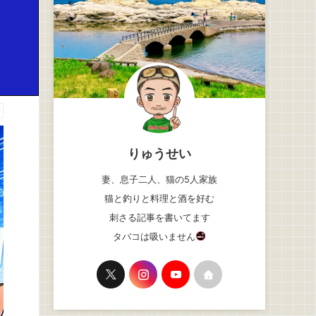
告
りゅうせい
妻、息子二人、猫の5人家族
猫と釣りと料理と酒を好む
刺さる記事を書いてます
タバコは吸いません