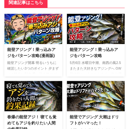
関連記事はこちら
能登アジング！乗っ込みア
能登アジング！乗っ込みア
ジをパターン攻略(漫画版)
ジをパターン攻略
能登アジング開幕 明るいうちに
5月6日 水曜日中潮、南西の風2.5
確認したい3つのポイント 夕まず
またまた大好きなアジングへ GW
めの時合い到来 乗っ込みアジが
最終日ということもあり、釣り場
動き出す時間帯を読む ナイトゲ
はそこまで混んでいないと予想
ーム急変 ベイト出現と謎のライ
明るいうちからポイントを見て回
ンブレイク 勝ちパターン発見 藻
り、入る場所を慎重に選んでいく
際のスローフォールで尺アジ連発
この時期のアジは乗っ込み個体が
ヒットワームと釣果まとめ 乗っ
中心 釣れるときは一気に爆発す
込みアジ攻略の答え ブログ版は
るが、タイミング外せばまったく
こちら
反応がないかなりメリハリのある
春爆の能登アジ！ 寝ても覚
能登でアジング 大潮はドリ
シーズンと言えます ポイント選
めてもアジを釣りたい人間
フトがハマった！
択をミスれば普通に坊主もある
の釣果記録