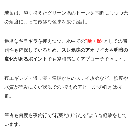
若葉は、淡く抑えたグリーン系のトーンを基調にしつつ光
の角度によって微妙な色味を放つ設計。
過度なギラギラを抑えつつ、水中での
“陰・影”
としての識
別性も確保しているため、
スレ気味のアオリイカ
や
明暗の
変化があるポイント
でも違和感なくアプローチできます。
夜エギング・濁り潮・深場からのステイ攻めなど、照度や
水質が読みにくい状況での“控えめアピール”の強さは抜
群。
筆者も何度も夜釣行で“若葉だけ当たる”ような経験をして
います。