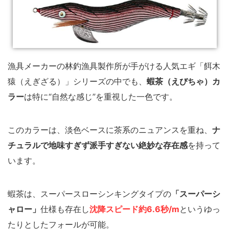
漁具メーカーの林釣漁具製作所が手がける人気エギ「餌木
猿（えぎざる）」シリーズの中でも、
蝦茶（えびちゃ）カ
ラー
は特に“自然な感じ”を重視した一色です。
このカラーは、淡色ベースに茶系のニュアンスを重ね、
ナ
チュラルで地味すぎず派手すぎない絶妙な存在感
を持って
います。
蝦茶は、スーパースローシンキングタイプの
「スーパーシ
ャロー」
仕様も存在し
沈降スピード約6.6秒/m
というゆっ
たりとしたフォールが可能。