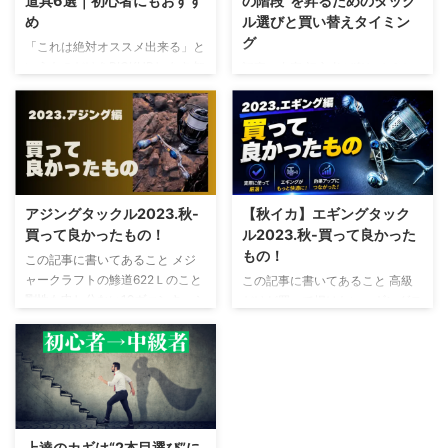
道具6選｜初心者にもおすす
の階段”を昇るためのタック
め
ル選びと買い替えタイミン
グ
「これは絶対オススメ出来る」と
いうものだけをPICKUPします 知
記事の内容 初心者が楽しめるお
らない人が名刺交換の声をかけて
すすめアジングタックルの紹介
くるくらい怪しいかも知れません
アジングの釣行記録 秋も徐々に
が怪しいと思ったら流し読みでオ
深まりエギング、アジングにも熱
ネシャス マジレス！オススメ出
が入ってくる季節ですね こんに
来る釣り道具6選 鯵道5G-622Ｌ
ちは、りゅうせいと申します
TFLエステル(アジング用エステ
（@976ryu）はじめましての方
ルライン) TORRAS防水スマホケ
は、はじめまして 初心者の方で
アジングタックル2023.秋-
【秋イカ】エギングタック
ース ハピソン首掛け型チェスト
も簡単に釣れるように私が選んだ
買って良かったもの！
ル2023.秋-買って良かった
ライト(充電式) イージス防水防寒
アジングタックルを紹介します！
もの！
この記事に書いてあること メジ
スーツ アニサキスライト(電池式)
紹介するのは汎用性低めでアジン
ャークラフトの鯵道622Ｌのこと
この記事に書いてあること 高級
実績と信頼性 鯵道5G-622Ｌ 鯵道
グのジグ単に特化したタックルで
剛性も申し分ない19ヴァンキッシ
だけど買って損はないエギングロ
5G-622Ｌ 鯵道5G AD5-
す そこそこ価格はしますが、
ュ1000番 使っているPEラインと
ッド 高級だけど今までトラブル
S622L/AJI は、メジャークラフト
「アジングを極めてみたい！」と
エステルライン このワームさえ
が【ゼロ】のリール 値段の割に
公式サ ...
少しでも思ったらならお試しくだ
あれば何とかなる 記事内に商品
しなやかで強いPEライン 2023
さい 初心者が楽しめるおすすめ
プロモーションを含みます はじ
秋、特によく釣れたエギ 記事内
アジングタックル 商品プロモー
めに どうも、りゅうせいです 今
に商品プロモーションを含む場合
...
回はアジングで買って良かったも
があります 今回は私が愛用して
のを書いていきます 「2023年に
いるエギングで使う道具を紹介し
上達のカギは“2本目選び”に