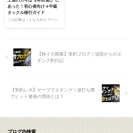
買ったもの」というよりも今使っ
ていきます エギングロッドに関
あった！初心者向け→中級
てて買ってよかったなぁという
しては特にこだわりがあり何本か
タックル移行ガイド
「品」です 現実問題、今年は次
使ってから出会った「神器」です
この記事はこんな人向け アジン
男の大学の支払いがデカくて小遣
現行で使ってますが思入れもある
グの経験はあるけどまだ自信がな
いも少ないため何にも買えません
ので大事に扱っています それで
い方 エントリーモデルから卒業
逆にそんな中でもアジは釣れる
は早速書いていきます 買って良
したい方 これからライトゲーム
ぞ！とアピール ...
かったエギングロッド このロッ
に拘りたい方 どうも、りゅうせ
ドに出会う前には、10本 ...
い（@976ryu）です 今日はアジ
【秋イカ開幕】実釣ブログ｜堤防からのエ
ングに慣れてきた初心者さんが
ギング釣行記
「二本目」のロッド＆リールを買
うとしたら… こちらをテーマに書
いていこうと思います！ 中級ア
ジングロッドを選ぶなら エント
リーモデルでも充分にアジングは
【実釣レポ】サーフでエギング！波打ち際
出来ますが、丈夫なエントリーモ
でヒット連発の理由とは？
デルではわからない当たりがあり
ます エントリーモデルでは感じ
取れない繊細な当たり… アジの当
たりを今までよりももっ ...
ブログ内検索