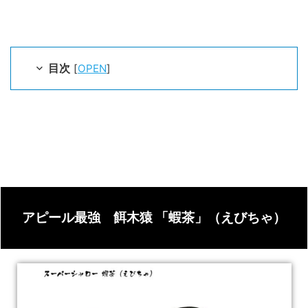
目次
[
OPEN
]
アピール最強 餌木猿 「蝦茶」（えびちゃ）