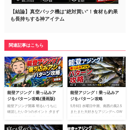
【結論】真空パック機は“絶対買い”！食材も釣果
も長持ちする神アイテム
関連記事はこちら
能登アジング！乗っ込みア
能登アジング！乗っ込みア
ジをパターン攻略(漫画版)
ジをパターン攻略
能登アジング開幕 明るいうちに
5月6日 水曜日中潮、南西の風2.5
確認したい3つのポイント 夕まず
またまた大好きなアジングへ GW
めの時合い到来 乗っ込みアジが
最終日ということもあり、釣り場
動き出す時間帯を読む ナイトゲ
はそこまで混んでいないと予想
ーム急変 ベイト出現と謎のライ
明るいうちからポイントを見て回