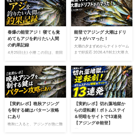
ンブレイク 勝ちパターン発見 藻
り、入る場所を慎重に選んでいく
際のスローフォールで尺アジ連発
この時期のアジは乗っ込み個体が
ヒットワームと釣果まとめ 乗っ
中心 釣れるときは一気に爆発す
込みアジ攻略の答え ブログ版は
るが、タイミング外せばまったく
こちら
反応がないかなりメリハリのある
春爆の能登アジ！ 寝ても覚
能登でアジング 大潮はドリ
シーズンと言えます ポイント選
めてもアジを釣りたい人間
フトがハマった！
択をミスれば普通に坊主もある
の釣果記録
大潮の夕まずめからナイトゲーム
それがこの時期の難しさでもあり
まで好反応 2026.4/18(土)大潮 久
4月25日(土) 小潮 この日は、前回
面白さでもある 今回は翌日に仕
しぶりのポイントに立ったこの
4月18日(土)と同じポイントへ再
事を控えていたので短時間勝負
日、まだ空が明るいうちからどこ
びアジングに行きました 天気予
結果としては「しっかりパターン
か雰囲気がよかった 最近は気持
報では東からの風がやや強く、深
を見つけれて釣れた ...
ちばかりが先走って、なかなか噛
夜にかけて少しずつ風が落ちてい
み合わない釣行が続いてましたが
く流れ 釣り自体はやりにくくな
この日はなぜか釣れそうな気がし
るけど、自分の中では5メートル
てました そしてその感覚は夕ま
前後までの風ならむしろプラスに
ずめの小さな当たりから現実にな
働くことが多いと思ってます そ
【実釣レポ】晩秋アジング
【実釣レポ】切れ藻地獄か
る 今回は能登でのアジングらし
の理由は風下にはベイトが寄りや
を制する鍵はパターン攻略
らの逆転劇！ボトムステイ
く、潮の効き方ひとつで状況が大
すく、そのぶんアジの反応も期待
にあり
＆明暗をサイトで13連発
きく変わる日でした 夕まずめの
できるので、むしろ風は歓迎です
【アジング＠能登】
晩秋に入ると、アジングが急に難
回遊 夜の時合い 明暗のドリフト
タックルデータ ロッド：
しく感じることはありませんか？
① 釣行概要 日時：2025年6月8
まで、 潮のヨレを探してアジの
21GCORS-572UL-TS リール：
同じように投げてもまったく反応
日（日）18:00〜24:00 場所：能