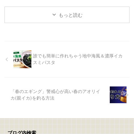
回遊待ち 明るいうちからアジン
22ステラ1000sspg ライン：バリ
がない。そんな経験をした人も多
登半島（石川県） 潮：中潮（干
グ開始 明るい ...
バスTFLエステル0.3号 リ ...
いと思います。 この時期のアジ
潮 19:30） 天候：晴れ（東南東
もっと読む
ングで大切なのは、気合いや数撃
の風3〜1.5m/s） 気温：20℃ →
ちではありません。アジが今どこ
18℃ ② 釣果まとめ アジ：16匹
にいて、何を嫌がって、何なら口
（最大29cm） 他：キジハタ1匹
を使うのか。その日のパターンを
平均サイズ：26〜28cm 使用ワー
見つけられるかどうかが、釣れる
ム：アジマスト2.0インチ（アミ
か釣れないかの分かれ道。 晩秋
エビ） 使用ワーム：アジアダー
アジングは、いわば答え探しの釣
使用ワーム：その他色々 ③ ヒッ
誰でも簡単に作れちゃう地中海風＆濃厚イカ
り。 一匹釣れた瞬間に、それま
トパターン・時合の考察 切れ藻
スミパスタ
でのモヤモヤが一気に晴れるの
が多くフォール中に藻が掛かるタ
も、この季節ならではです。 こ
フな立ち上がり 夕まづめの3匹か
の記事では、晩秋アジングを楽し
ら全層スルーという厳しい展開に
みながら釣果につなげるための、
...
...
「春のエギング」警戒心が高い春のアオリイ
カ(親イカ)を釣る方法
ブログ内検索