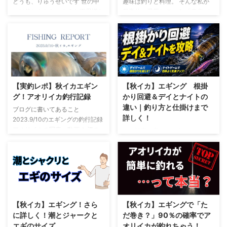
どうも、りゅうせいです 世の中
趣味は釣りと料理。 そんな私が
ら舞い上がる どうも、りゅうせ
らずにリアルな釣行記をお届けし
には信じられないような不思議な
日常的に愛用している 「真空パ
いです！ 今回はブログについて
ます
この記事に書いてあるこ
出来事はあります そんな不思議
ック機」 についてご紹介しま
少し触れたいと思います
完全
と 自信満々で挑戦したティップ
な体験、あなたにもありますか？
す。 どちらも同じくらい夢中に
ド素人の私がブログを始めてから
ラン初陣 ほんの少しだけ撮れた
久しぶりに私の恐怖体験を書せて
なって楽しんでいますが、そんな
約5か月くらい経過しました ...
アオリイカの勇姿 狙ってないの
頂きます 今回書かせて頂く話
釣りバカな私が「これは本当に便
に釣れてしまった良型高級魚 ...
は、とても不思議な話で今思い出
利！」と胸を張っておすすめでき
しても理解不能な体験でした… 私
るのが、この真空パック機なんで
は特異体質というわけでもなく、
す。 釣り人にとっては釣果を鮮
【実釣レポ】秋イカエギン
【秋イカ】エギング 根掛
今は霊感なんぞ全くないと思って
度抜群のまま保存できる必須アイ
グ！アオリイカ釣行記録
かり回避＆デイとナイトの
ますが、若い頃(20歳)にはそんな
テム。 そして料理好きにとって
違い｜釣り方と仕掛けまで
ブログに書いてあること
力があったのかも知れません 見
も、食材の保存や下ごしらえに大
詳しく！
2023.9/10のエギングの釣行記録
えるというか感じるというか… 若
活躍する優れモノ。 つまり今回
アオリイカの写真、動画 お酒の
この記事に書かれてあること エ
い頃はそんな力があることを何と
は、釣り人だけでなく料理好きの
つまみ どうも、りゅうせい
ギを根掛かりさせない釣り方 デ
も思っていませんでした では、
方にもぜひ読んでほしい記事にな
（@976ryu）です 今回のブログ
イエギングの釣り方(日中) ナイト
ぼちぼち始めましょうか 27年前
っています！ この記事はこんな
記事は釣行記録です 釣り方うん
エギングの釣り方(夜間) エギを根
の夏、ある日のこと ...
人向け 料理が趣味の人 イカの刺
ぬんではなく、ただ楽しんだこと
掛かりさせない釣り方 真剣に悩
...
しか書いてないですww 数投キャ
んで悩んで、何度も手に取っては
ストして気づいたことは…
戻して…ようやく決めたお気に入
2023.9/9(土)～9/10(日)長潮→若
りのエギ それなのに――釣り場
【秋イカ】エギング！さら
【秋イカ】エギングで「た
潮 エギングを開始したのは夕ま
に着いて、記念すべき1投目でロ
に詳しく！潮とジャークと
だ巻き？」90％の確率でア
づめあとの19：30頃 前半戦！釣
スト… あの瞬間の心のダメージは
エギのサイズ
オリイカが釣れちゃう！