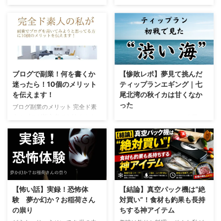
把握(石川県) ライブカメラで波風
はじめに：ブログの意図と意義
食べるのは妻と息子×2(猫はチュ
てました 大したことがない釣果
の把握 持っていた方がいいアプ
ブログは自分の考えや経験、知識
ールと鰹節が好き)なのでそこそ
ですが記録として残します 内は
リ 能登のライブカメラはこちら 9
を自由に発信できる場所 言い換
この見栄えがあればOK 思ったよ
暴風、外はそよ風 石川県のアン
月も後半に入り徐々に水温も落ち
えれば、 ブログは、自分の「好
りも切れ味がいいセリ ...
グラーで ...
着き始め、釣りものも増えるとい
き」や「体験」を自由に発信でき
う絶好の季節 ライトゲーム ショ
る自分だけの小さなステージ！誰
アジギング オフショア どのジャ
かの役に立ったり、「わか
ンルも楽しいシーズンに入ります
る〜！」と共感してもらえたり、
ブログで副業！何を書くか
【惨敗レポ】夢見て挑んだ
一年のうちで一番楽しいシーズン
時には新しい出会いが生まれるこ
迷ったら！10個のメリット
ティップランエギング｜七
と言っても過言ではないでしょ
とも 日記のように使ってもOK、
を伝えます！
尾北湾の秋イカは甘くなか
う！ ただこの季節には問題があ
趣味を紹介してもOK！あなたの
った
ブログ副業のメリット 完全ド素
ります 台風などの悪天候、それ
言葉が、誰かの明日をちょっとだ
人のブログ初心者でも始めやすい
どうも、りゅうせいです 今回は
を踏まえて書いていきます！ 天
け明るくするかもしれません 本
副業 初期費用があまり掛からな
七尾北湾から大口周辺にかけて念
候に左右される季節 私もアング
屋でたまたま偶然に見かけた本が
い 趣味の発表の「場」が出来る
願のティップランエギングに挑戦
ラーなのでよくわかりますが、休
きっかけ 私がブログを始めたき
ブログを通じて同じ価値観の友人
してきました！ ……が、先に正直
日に向けての天気予 ...
っかけは、たまたま立ち寄った本
が出来る 収益があるからモチベ
に言っておきます。結果は――惨
屋でヒトデさんの『ゆる副業のは
ーションが上がる 自分の好きな
敗。 むしろショア（陸）からの
じめ ...
事を副業に出来る ジャンル選択
方が釣れていたのでは…？と思う
は自由である 隙間の時間を有効
ほど、渋い状況でした
それで
【怖い話】実録！恐怖体
【結論】真空パック機は“絶
に使える パソコンに疎い人でも
も、現場で感じた潮の動きや反応
験 夢か幻か？お稲荷さん
対買い”！食材も釣果も長持
パソコンの知識が自然と身に付く
など次につながるヒントもいくつ
の祟り
ちする神アイテム
ブログが「面白い」って言われた
かあったので、今回は話を一切盛