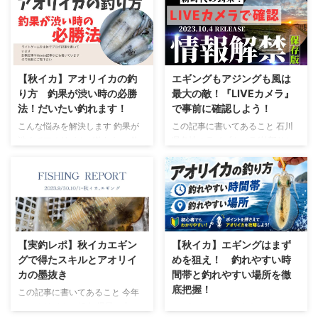
すがに10月に入ると寒くなりま
に発見したこと アジフライが美
したね 天候が安定せず行きたい
味かったというだけの記事 はじ
ポイントの風が微妙なためエギン
めに どうも、りゅうせいです い
グを一旦お休みしてアジングに行
つもは週末アングラーですが、今
ってきました 海水温も徐々にで
回はお盆休みの代休で急遽釣りに
はありますが、少しずつ下がって
行きました 今回も面白い発見を
【秋イカ】アオリイカの釣
エギングもアジングも風は
きました ここ最近はエギングの
したので最後まで読んで頂けると
り方 釣果が渋い時の必勝
最大の敵！『LIVEカメラ』
ことを記事に書いてましたが、ラ
嬉しいです では早速書いていき
法！だいたい釣れます！
で事前に確認しよう！
イトゲーマーである私の二本目の
ます
まずアジングから開始 当
こんな悩みを解決します 釣果が
この記事に書いてあること 石川
主軸であるアジングに触れたいと
初の予定 23：00～エギング開始
渋くてアオリイカが釣れない 釣
県各地のライブカメラ(外部リン
思います アジングのリグもエギ
で2時間ほど 様子を見ながらアジ
果が渋い時はどんなポイントで釣
ク) 釣り環境、風向きの「◎」と
ングと同じくとてもシンプルで簡
も探る 3：00仮眠 5：00起床で
れるの？ とにかく1杯でも多くア
「✖」 はじめに どうも、りゅう
単です こちら ロッド(竿) ...
まずめに回遊狙いのエジング開始
オリイカを釣りたい！ どうも、
せいです 今回は以前に書いた
7： ...
りゅうせいです やはり秋は天候
「風裏攻略の記事」のライブカメ
が崩れやすいですね。北陸だけで
ラが思いのほか反響が高かったの
なく、全国的に悪天候の日が増え
で外部リンクになりますが貼りた
てきます。 となると、どうして
いと思います 光るボタンを押す
【実釣レポ】秋イカエギン
【秋イカ】エギングはまず
も次回の釣行までの間隔が空きが
とLIVEカメラに移行しますのでな
グで得たスキルとアオリイ
めを狙え！ 釣れやすい時
ちになります。 では、期間が空
るべく「WiFi環境」もしくは「ギ
カの墨抜き
間帯と釣れやすい場所を徹
くとどうなるのか――。 感覚が
ガ放題」で見ることを推奨します
底把握！
この記事に書いてあること 今年
鈍る ポイントの状況変化を見逃
千里浜海岸
のアオリイカの傾向 爆風の中で
この記事はこんな人向け アオリ
す モチベーションが下がる 特に
https://www.youtube.com/watc