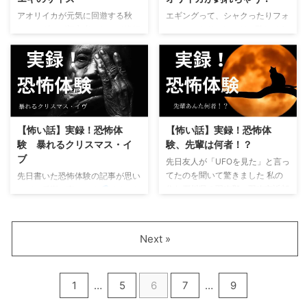
り開始から潮が微妙 全く潮が効
釣り人なら誰もがわかるはずです
アオリイカが元気に回遊する秋
エギングって、シャクったりフォ
いてなくて、寧ろ当て潮じゃない
だからこそ今回は、根掛かり
は、エギング初心者にとって絶好
ールさせたり…なんだか難しそう
ですか？ ラインが張るどころか
を減らす方法とロストを防ぐため
のチャンス！ 「とりあえず投げ
そんなイメージありませんか？
テンションが抜ける潮…釣りしに
のポイント選びのコツをわかりや
て巻くだけ」でも釣れてしまう時
でも実は、初心者でも驚くほど釣
くい
...
すく解説します 真剣に悩んで悩
期ですが―― さらに一歩踏み込
果を出せる超シンプルな釣り方が
んで悩み抜いて買ったのに 釣り
めば、釣果はグッと安定してきま
あるんです。 この記事では、私
場に着いて1投目でロ ...
す
今回は、秋イカをもっと
自身が秋のアオリイカで実際に試
効率よく狙うために大切な
して90％近い確率でヒットを得
「潮」：秋イカに効く潮のタイミ
た方法を初心者さんにも分かりや
【怖い話】実録！恐怖体
【怖い話】実録！恐怖体
ング 「ジャーク」：状況別のジ
すく紹介します！ この記事はこ
験 暴れるクリスマス・イ
験、先輩は何者！？
ャークパターン 「エギのサイ
んな人向け 思ったほどアオリイ
ブ
先日友人が「UFOを見た」と言っ
ズ」：成長段階に合わせたエギサ
カの釣果が伸びない 寧ろ、イカ
てたのを聞いて驚きました 私の
先日書いた恐怖体験の記事が思い
イズ選び について、わかりやす
絶滅した？ せっかく時間が出来
住む石川県の羽咋郡、羽咋市近郊
のほか反響が高いです
ありが
く解説します。 秋イカは活性が
たのにポイントにイカおらんやん
では昔から「未確認飛行物体」の
とうございます！ ブログを読ん
高く、比較的イージーに釣れると
アオリイカの当たりがわかんない
目撃が多い地域 羽咋発祥の八幡
でくれてる方は釣りが好きでイカ
はいえ、その日の潮の動きや水
人 「くっそー！アオリイカ釣り
のすしべんのラーメンのかまぼこ
とアジの事に多少かもしれないけ
深、イカのサイズによって反応が
てー！」と思ってる人 秋は、 ...
Next »
にも「UFO」が掛かれているくら
ど興味があるのかな？ というこ
変わります ...
い羽咋市はUFO推しの町なんです
とはわかってましたが、「怖い
よね 友人が「UFOを見た話」で
話」も好きなんですね 今回書か
1
…
5
6
7
…
9
思い出しましたが自分も小さい頃
せて頂く記事は、本当にあった話
にUFOを目撃しています すご～
ですが思い返せば「夢だったんじ