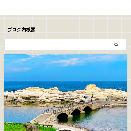
く昔の話なのでぼんやりとした記
ゃないか？」という錯覚に陥りま
憶ですが銭湯の帰りに父親と妹と
す ですが、事実は事実、現実す
歩いていた時に空に浮かぶ不規則
ぎるほど現実です 夢でも妄想で
な飛行物体を見た記憶が… そんな
もなく、本当に体験した不思議な
不思議な体験を思い出すと実はい
話でございます 実は皆さんも普
ブログ内検索
くつか体験してまし ...
段から不思議な体験してるけど、
あまりにも自然過ぎて気づかなか
っ ...