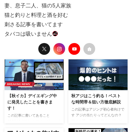
妻、息子二人、猫の5人家族
猫と釣りと料理と酒を好む
刺さる記事を書いてます
タバコは吸いません
【秋イカ】デイエギング中
秋アジはこう釣る！ベスト
に発見したことを書きま
な時間帯＆狙い方徹底解説
す！
この記事はアジング初心者向けで
す アジの当たりってどんなの？
この記事に書いてあること
アジの誘い方は？ アジングはど
2023.10/12(木)のアジングとエギ
んなタックルが釣れやすい？ さ
ングの釣果記録 デイエギング中