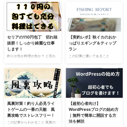
エギングしたこと 渋いと言われ
イカを沢山釣りたい！ いまいち
エギングのような「タイミング勝
h?v=qiQtdUTEAmI 北東・南東＝
てるティップランエギングのこと
アオリイカのポイントがわからな
負」の釣りは、間隔が空くほど読
◎ 北西・南西＝✖ 七尾城 ...
アオリイカの墨抜き どうも、り
い むしろアオリイカを釣ったこ
みが外れやすくなります 短 ...
ゅうせい（@976ryu）です 満月
とがない この記事に書いてある
大潮で期待値高め…と言いたいと
こと アオリイカが釣れやすい時
ころですが満月大潮で良い事があ
間帯 アオリイカが釣れやすい条
ったことが少ないです 一か八か
件 アオリイカが釣れやすい地形
セリアの110円包丁 切れ味
【実釣レポ】秋イカのおか
の要素が強いというのが北陸の
どうも、りゅうせい
抜群！しっかり綺麗な仕事
っぱりエギング＆ティップ
「大潮」 今年の秋のアオリイカ
（@976ryu）です 今回も「アオ
します！
ラン
ですが、夏の記録的猛暑のせいな
リイカの釣り方」について書いて
釣りが先か料理が先か？ と言わ
この記事に書いてあること
のか例年とは異なる傾向にありま
ます 9月下旬から10月上旬になる
れたら料理の方が先なんですが、
2023.9/24(23ナイトから朝まづ
すね こんな傾向にありますが、
とアオリイカは随分大きくなって
恥ずかしながら自分は3000円以
め)の記録 2023.9/25湾内ティッ
楽しめないというわけではありま
います ショアからでも胴長20セ
上の包丁を使ったことがありませ
プランの釣果 イカ玉のお好み焼
せんので楽しみ方も含めてブログ
ンチを超えてきます 胴長20セン
ん 刺身包丁も持っておらず出刃
きのこと 少しだけ探ってみたア
を書いてみようと思います ...
チのアオリイカの重さはおよそ
と小出刃のみで捌いています 特
ジのこと イカ焼きそばのこと ど
400ｇ～500ｇに迫るサイ ...
によく使っているのは「小出刃包
うも、りゅうせい（@976ryu）
丁」しかもセリアで買った１１０
です 週末アングラーなので余程
円(税込)のもの 意外と小回りが利
の天候でなければ大体釣りに行き
風裏対策！釣り人必見ライ
【超初心者向け】
くというか手返しが良くて優秀な
ます 今回は前回に書いた風裏攻
トゲームの一番の天敵 風
WordPressブログの始め方
ので気に入ってます♬ きっと値
略を実践して来ました 注目のポ
裏攻略でストレスフリー！
｜無料で簡単に開設する方
段が高い包丁の方が綺麗に捌ける
イント付近は爆風予報のため私は
法を解説
この記事からわかること 風裏の
のでしょうが、私の作った料理を
近場の風裏でシコシコとしゃくっ